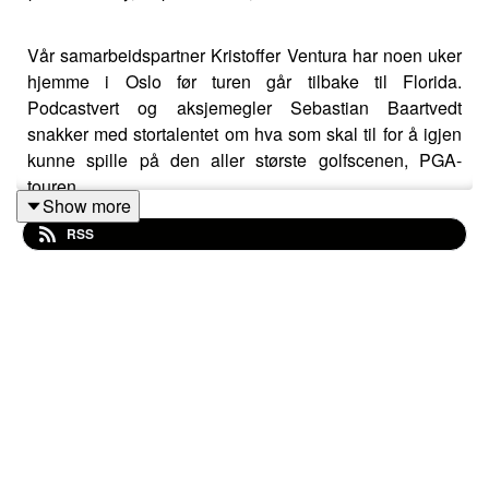
Vår samarbeidspartner Kristoffer Ventura har noen uker
hjemme i Oslo før turen går tilbake til Florida.
Podcastvert og aksjemegler Sebastian Baartvedt
snakker med stortalentet om hva som skal til for å igjen
kunne spille på den aller største golfscenen, PGA-
touren.
Show more
RSS
Pareto Securities er stolte samarbeidspartnere med
Kristoffer Ventura og Viktor Hovland. Les mer om
samarbeidet her:
https://paretosec.com/updates/news/viktor-hovland-and-
kristoffer-ventura-partner-with-pareto-securities/
Lytt også til fjorårets podcastepisode med Victor