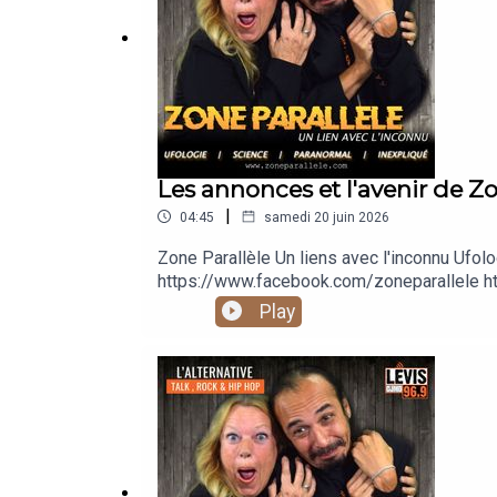
Les annonces et l'avenir de Zo
|
04:45
samedi 20 juin 2026
Zone Parallèle Un liens avec l'inconnu 
https://www.facebook.com/zoneparallele ht
https://www.youtube.com/@zoneparallele
Play