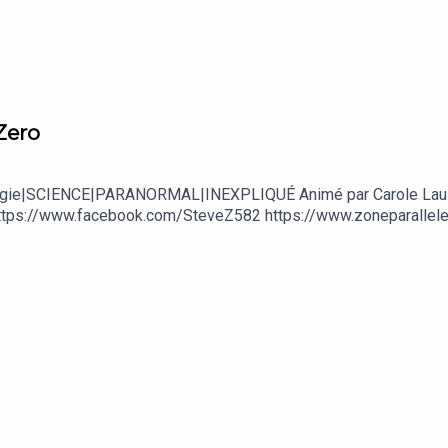
Zero
Ufologie|SCIENCE|PARANORMAL|INEXPLIQUÉ Animé par Carole Lau
tps://www.facebook.com/SteveZ582 https://www.zoneparallele.c