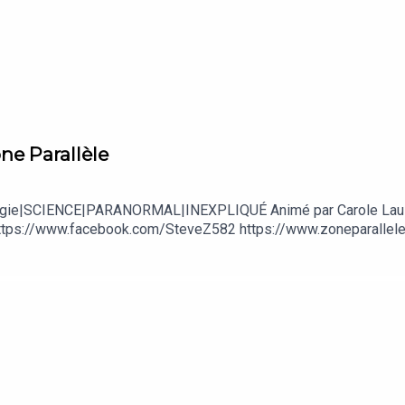
ne Parallèle
Ufologie|SCIENCE|PARANORMAL|INEXPLIQUÉ Animé par Carole Lau
tps://www.facebook.com/SteveZ582 https://www.zoneparallele.c