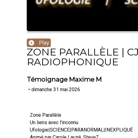
Play
ZONE PARALLÈLE | CJ
RADIOPHONIQUE
Témoignage Maxime M
•
dimanche 31 mai 2026
Zone Parallèle
Un liens avec l'inconnu
Ufologie|SCIENCE|PARANORMAL|INEXPLIQUÉ
Animé par Carole Lauzé, SteveZ