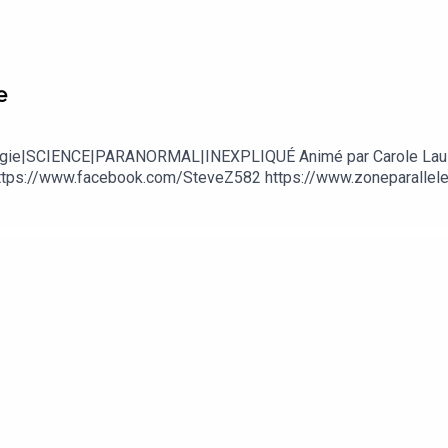
e
Ufologie|SCIENCE|PARANORMAL|INEXPLIQUÉ Animé par Carole Lau
tps://www.facebook.com/SteveZ582 https://www.zoneparallele.c