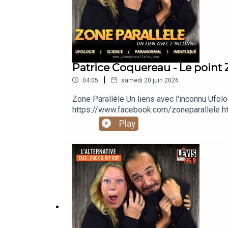
Patrice Coquereau - Le point 
|
04:05
samedi 20 juin 2026
Zone Parallèle Un liens avec l'inconnu 
https://www.facebook.com/zoneparallele ht
https://www.youtube.com/@zoneparallele
Play