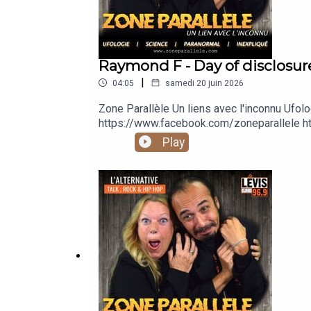
Raymond F - Day of disclosur
|
04:05
samedi 20 juin 2026
Zone Parallèle Un liens avec l'inconnu 
https://www.facebook.com/zoneparallele ht
https://www.youtube.com/@zoneparallele
Play