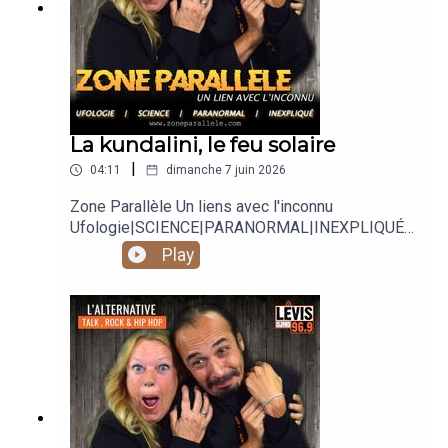
La kundalini, le feu solaire
|
04:11
dimanche 7 juin 2026
Zone Parallèle Un liens avec l'inconnu
Ufologie|SCIENCE|PARANORMAL|INEXPLIQUÉ
Animé par Carole Lauzé, SteveZ
Play
https://www.facebook.com/zoneparallele
https://www.facebook.com/SteveZ582
https://www.zoneparallele.com/
https://twitter.com/zoneparallele
https://www.youtube.com/@zoneparallele