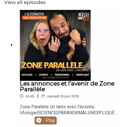
View all episodes
Les annonces et l'avenir de Zone
Parallèle
|
04:45
samedi 20 juin 2026
Zone Parallèle Un liens avec l'inconnu
Ufologie|SCIENCE|PARANORMAL|INEXPLIQUÉ
Animé par Carole Lauzé, SteveZ
Play
https://www.facebook.com/zoneparallele