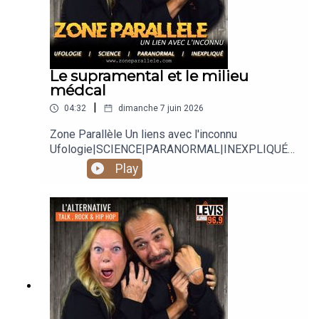
Le supramental et le milieu
médcal
|
04:32
dimanche 7 juin 2026
Zone Parallèle Un liens avec l'inconnu
Ufologie|SCIENCE|PARANORMAL|INEXPLIQUÉ
Animé par Carole Lauzé, SteveZ
Play
https://www.facebook.com/zoneparallele
https://www.facebook.com/SteveZ582
https://www.zoneparallele.com/
https://twitter.com/zoneparallele
https://www.youtube.com/@zoneparallele