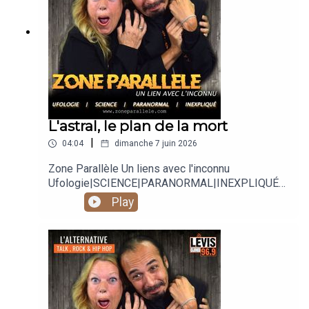
L'astral, le plan de la mort
|
04:04
dimanche 7 juin 2026
Zone Parallèle Un liens avec l'inconnu
Ufologie|SCIENCE|PARANORMAL|INEXPLIQUÉ
Animé par Carole Lauzé, SteveZ
Play
https://www.facebook.com/zoneparallele
https://www.facebook.com/SteveZ582
https://www.zoneparallele.com/
https://twitter.com/zoneparallele
https://www.youtube.com/@zoneparallele