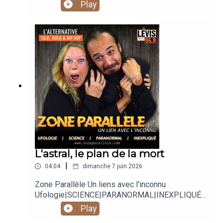
Play
L'astral, le plan de la mort
|
04:04
dimanche 7 juin 2026
Zone Parallèle Un liens avec l'inconnu
Ufologie|SCIENCE|PARANORMAL|INEXPLIQUÉ
Animé par Carole Lauzé, SteveZ
Play
https://www.facebook.com/zoneparallele