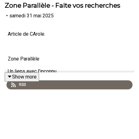
Zone Parallèle - Faite vos recherches
•
samedi 31 mai 2025
Article de CArole.
Zone Parallèle
Un liens avec l'inconnu
Show more
Ufologie|SCIENCE|PARANORMAL|INEXPLIQUÉ
RSS
Animé par Carole Lauzé
https://www.facebook.com/zoneparallele