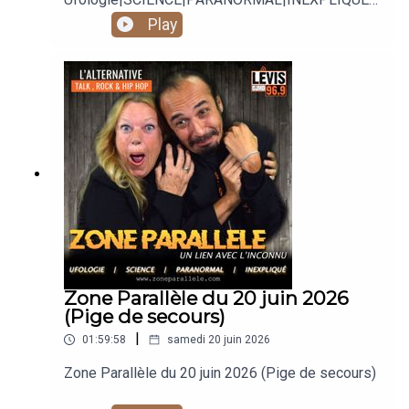
Animé par Carole Lauzé, SteveZ
Play
https://www.facebook.com/zoneparallele
https://www.facebook.com/SteveZ582
https://www.zoneparallele.com/
https://twitter.com/zoneparallele
https://www.youtube.com/@zoneparallele
Zone Parallèle du 20 juin 2026
(Pige de secours)
|
01:59:58
samedi 20 juin 2026
Zone Parallèle du 20 juin 2026 (Pige de secours)