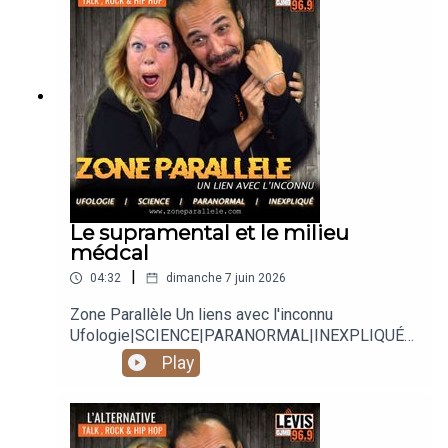
https://twitter.com/zoneparallele
https://www.youtube.com/@zoneparallele
Le supramental et le milieu
médcal
|
04:32
dimanche 7 juin 2026
Zone Parallèle Un liens avec l'inconnu
Ufologie|SCIENCE|PARANORMAL|INEXPLIQUÉ
Animé par Carole Lauzé, SteveZ
Play
https://www.facebook.com/zoneparallele
https://www.facebook.com/SteveZ582
https://www.zoneparallele.com/
https://twitter.com/zoneparallele