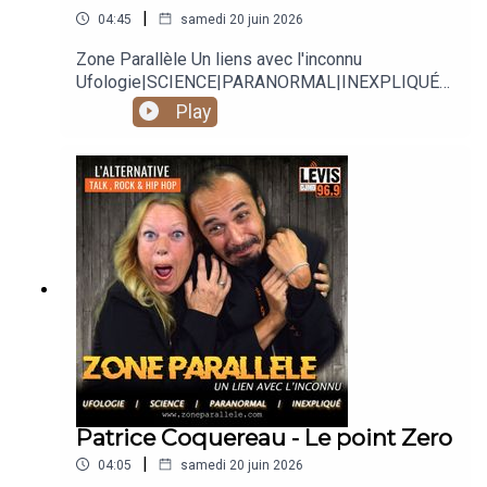
|
04:45
samedi 20 juin 2026
Zone Parallèle Un liens avec l'inconnu
Ufologie|SCIENCE|PARANORMAL|INEXPLIQUÉ
Animé par Carole Lauzé, SteveZ
Play
https://www.facebook.com/zoneparallele
https://www.facebook.com/SteveZ582
https://www.zoneparallele.com/
https://twitter.com/zoneparallele
https://www.youtube.com/@zoneparallele
Patrice Coquereau - Le point Zero
|
04:05
samedi 20 juin 2026