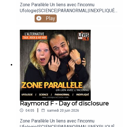
Zone Parallèle Un liens avec l'inconnu
Ufologie|SCIENCE|PARANORMAL|INEXPLIQUÉ
Animé par Carole Lauzé, SteveZ
Play
https://www.facebook.com/zoneparallele
https://www.facebook.com/SteveZ582
https://www.zoneparallele.com/
https://twitter.com/zoneparallele
https://www.youtube.com/@zoneparallele
Raymond F - Day of disclosure
|
04:05
samedi 20 juin 2026
Zone Parallèle Un liens avec l'inconnu
Ufologie|SCIENCE|PARANORMAL|INEXPLIQUÉ