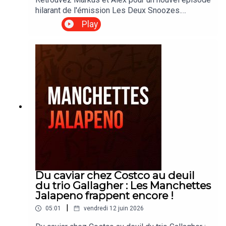
été et bonne écoute !
hilarant de l'émission Les Deux Snoozes.
Aujourd'hui, on discute de la fin de saison qui
Play
approche à grands pas, de calendriers cochés
impatiemment et de la retraite mouvementée de
Lucie. Une discussion colorée et dynamique,
pleine d'énergie, de rires et de confidences, à
écouter sans modération.
Du caviar chez Costco au deuil
du trio Gallagher : Les Manchettes
Jalapeno frappent encore !
|
05:01
vendredi 12 juin 2026