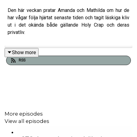
Den här veckan pratar Amanda och Mathilda om hur de
har vågar följa hjärtat senaste tiden och tagit läskiga kliv
ut i det okända både gällande Holy Crap och deras
privatliv.
Show more
Amanda berättar bland annat om ett sår av jämförelse
RSS
som har speglats upp i relation till Mathilda och Mathilda
berättar om varför temat av våld har dykt upp i flera nya
möten i Portugal. Vad är meningen med allt?
De pratar om känslan av att faktiskt börja älska dem de
är på riktigt, en mäktig känsla som skapar massa magi i
More episodes
deras liv.. Förhoppningsvis kan ni få en dos inspiration
View all episodes
om att våga följa kroppens signaler, att våga tacka nej när
något känns fel, att hedra dina känslor och våga sätta dig