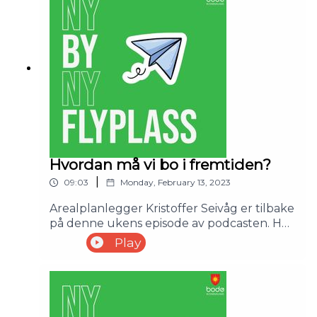
hvordan forbereder vi oss mot dette?
Hvordan må vi bo i fremtiden?
|
09:03
Monday, February 13, 2023
Arealplanlegger Kristoffer Seivåg er tilbake
på denne ukens episode av podcasten. Her
snakker han om hvordan vi muligens er
Play
nødt til å bo i fremtiden, og hvordan vi skal
komme frem til de gode løsningene
sammen.