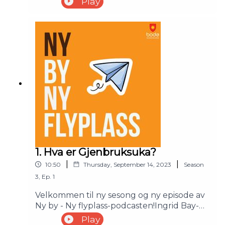
Play
mikroklima.
1. Hva er Gjenbruksuka?
|
|
10:50
Thursday, September 14, 2023
Season
3
,
Ep.
1
Velkommen til ny sesong og ny episode av
Ny by - Ny flyplass-podcasten!Ingrid Bay-
Larsen, miljørådgiver i Bodø kommune, er
Play