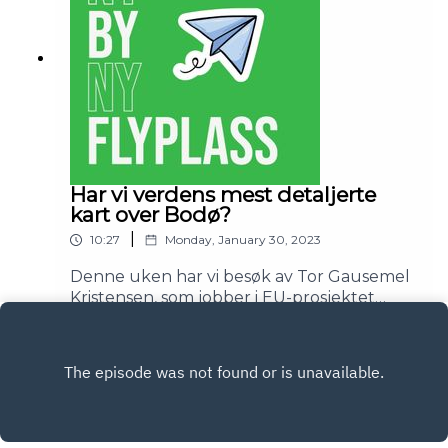
Har vi verdens mest detaljerte
kart over Bodø?
|
10:27
Monday, January 30, 2023
Denne uken har vi besøk av Tor Gausemel
Kristensen, som jobber i EU-prosjektet
CityLoops. CityLoops er et verktøy som gir
Play
en ekstremt detaljert oversikt over Bodø.