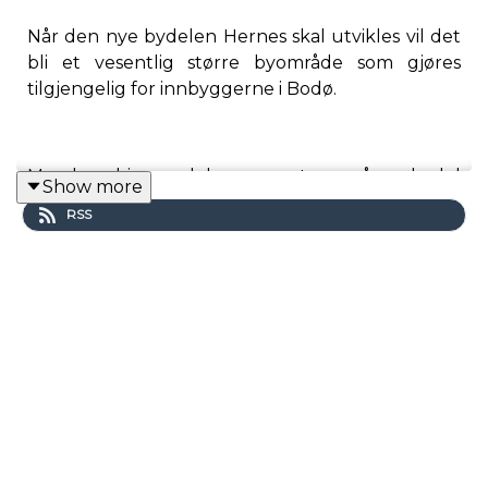
Når den nye bydelen Hernes skal utvikles vil det
bli et vesentlig større byområde som gjøres
tilgjengelig for innbyggerne i Bodø.
Men hva skjer med dagens sentrum når ny bydel
Show more
skal utvikles, og med alle de store
RSS
utviklingsprosjektene som kommer. Kristoffer
Larsen Seivåg, arealplanlegger i Bodø kommune,
er tilbake som gjest for å diskutere dette temaet i
denne episoden som også er sesongavslutningen
for podcasten Ny by – Ny flyplass.