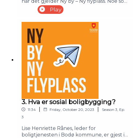
når det gjelder Ny by – Ny flyplass. Noe som
er naturlig ettersom dette er et av
Play
norgeshistoriens største
byutviklingsprosjekter. Tilbake som gjest i
podkasten er kommunens prosjektsjef
Irene Skiri for å gi litt informasjon og
klarhet rundt hvordan dette med
økonomien i prosjektet faktisk fungerer.
3. Hva er sosial boligbygging?
|
|
11:34
Friday, October 20, 2023
Season
3
,
Ep.
3
Lise Henriette Rånes, leder for
boligtjenesten i Bodø kommune, er gjest i