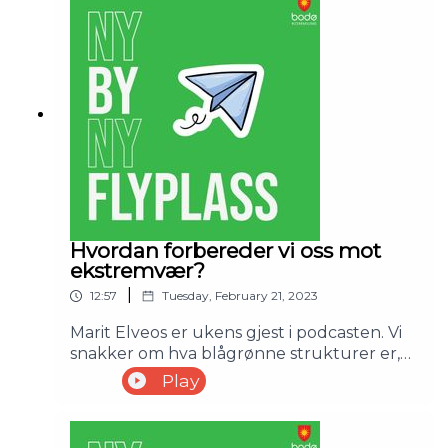
Hvordan forbereder vi oss mot
ekstremvær?
|
12:57
Tuesday, February 21, 2023
Marit Elveos er ukens gjest i podcasten. Vi
snakker om hva blågrønne strukturer er,
og hvorfor det er viktig at vi tar hensyn til
Play
disse i byutviklingen. Styrtregn, flom, og
annet ekstremvær er noen av
utfordringene vi må møte i fremtiden, men