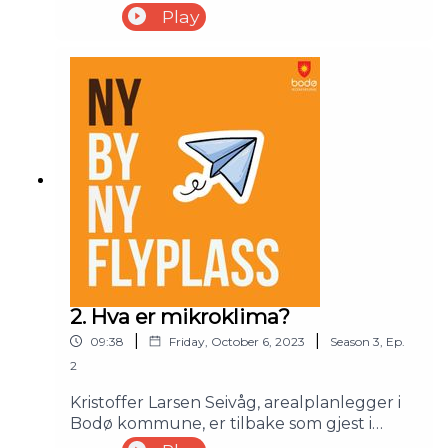
denne episoden for å snakke om temaet
Play
sosial boligbygging. Episoden er spilt inn
sommeren 2023.
2. Hva er mikroklima?
|
|
09:38
Friday, October 6, 2023
Season
3
,
Ep.
2
Kristoffer Larsen Seivåg, arealplanlegger i
Bodø kommune, er tilbake som gjest i
denne episoden som omhandler temaet: