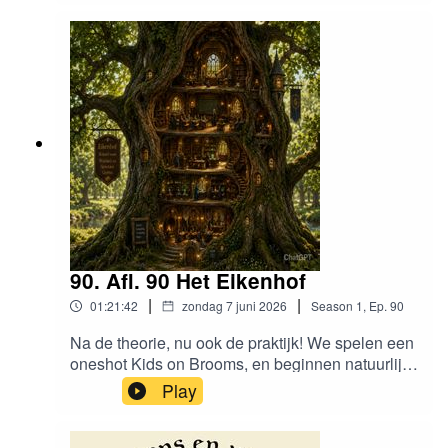
e/www.dungeonsenwatte.beinfo@dungeonsenw
atte.be
90. Afl. 90 Het Eikenhof
|
|
01:21:42
zondag 7 juni 2026
Season
1
,
Ep.
90
Na de theorie, nu ook de praktijk! We spelen een
oneshot Kids on Brooms, en beginnen natuurlijk
met te verzinnen hoe onze magische school er
Play
uit ziet. Welkom op het Eikenhof!Timestamps:
(00:00:00) Worldbuilding(00:35:45)
Personages(00:45:56) Welkom in het