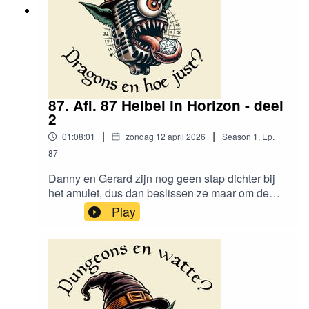
87. Afl. 87 Heibel in Horizon - deel
2
|
|
01:08:01
zondag 12 april 2026
Season
1
,
Ep.
87
Danny en Gerard zijn nog geen stap dichter bij
het amulet, dus dan beslissen ze maar om de
kathedraal te bezoeken om ervoor te bidden.Vind
Play
ons
hier:https://www.instagram.com/dungeonsenwatt
e/www.dungeonsenwatte.beAttributies:"Cathedra
l" by TabletopAudio is licensed under CC BY
4.0"The Orrery" by TabletopAudio is licensed
under CC BY 4.0"The Madding Crowd" by
TabletopAudio is licensed under CC BY