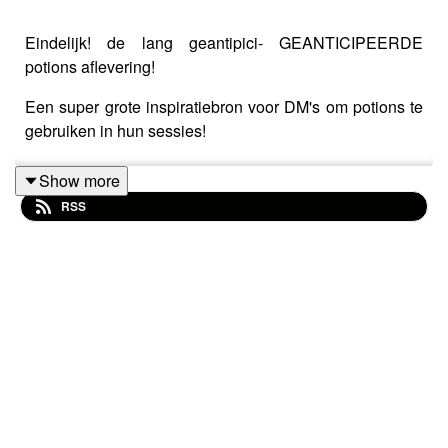
Eindelijk! de lang geantipici- GEANTICIPEERDE
potions aflevering!
Een super grote inspiratiebron voor DM's om potions te
gebruiken in hun sessies!
Show more
RSS
Vind ons hier:
https://www.instagram.com/dungeonsenwatte/
www.dungeonsenwatte.be