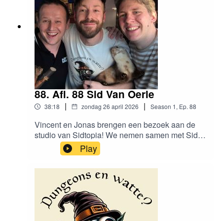
88. Afl. 88 Sid Van Oerle
|
|
38:18
zondag 26 april 2026
Season
1
,
Ep.
88
Vincent en Jonas brengen een bezoek aan de
studio van Sidtopia! We nemen samen met Sid
Van Oerle een kijkje achter de schermen van zijn
Play
actual-play podcast en Sid geeft ook wat
roleplaying tips als professionele acteur.Vind ons
hier:https://www.instagram.com/dungeonsenwatt
e/www.dungeonsenwatte.be