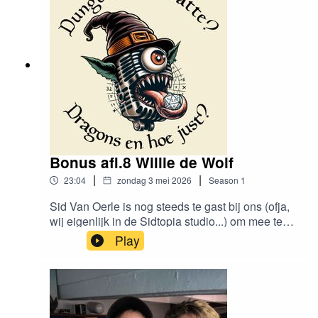
hier:https://www.instagram.com/dungeonsenwatt
e/www.dungeonsenwatte.be
Bonus afl.8 Willie de Wolf
|
|
23:04
zondag 3 mei 2026
Season
1
Sid Van Oerle is nog steeds te gast bij ons (ofja,
wij eigenlijk in de Sidtopia studio...) om mee te
brainstormen in deze bonus aflevering, waarbij
Play
we elke keer een bekend film/game/... personage
in een D&D jasje steken!Vind ons
hier:https://www.instagram.com/dungeonsenwatt
e/www.dungeonsenwatte.be