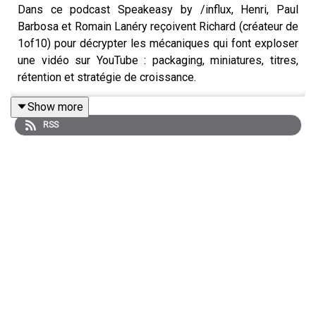
Dans ce podcast Speakeasy by /influx, Henri, Paul
Barbosa et Romain Lanéry reçoivent Richard (créateur de
1of10) pour décrypter les mécaniques qui font exploser
une vidéo sur YouTube : packaging, miniatures, titres,
rétention et stratégie de croissance.
Show more
RSS
🎁 Bonus : si vous voulez tester 1of10, on a un code
promo Speakeasy ici :
https://1of10.com/affiliate/speakeasy
Posez-nous vos questions via ce lien :
https://www.speakpipe.com/Speakeasy
Pour candidater au format "Le Diagnostic", envoyer nous