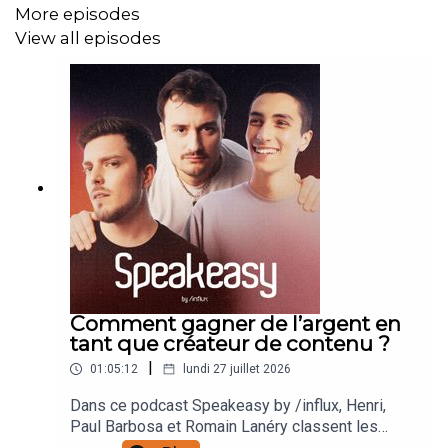
More episodes
vos chaînes Youtube ici :
https://forms.gle/ZgZhmVGEwor75DNW7
View all episodes
Réagissez au podcast sur les réseaux avec le hashtag
#SpeakeasyByInflux et en nous @ :
https://www.instagram.com/paulbarbosa/
https://www.instagram.com/hardisk/
https://www.instagram.com/romainlanery/
Comment gagner de l’argent en
tant que créateur de contenu ?
Production /influxProd - https://www.influxprod.com/
|
01:05:12
lundi 27 juillet 2026
Dans ce podcast Speakeasy by /influx, Henri,
© 2026 Tous droits réservés.
Paul Barbosa et Romain Lanéry classent les
principales sources de revenus des créateurs de