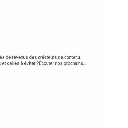
ces de revenus des créateurs de contenu.
s et celles à éviter ?Écouter nos prochains
ps://www.speakpipe.com/SpeakeasyPour candidater
Réagissez au podcast sur les réseaux avec le
mainlanery/Production /influxProd -