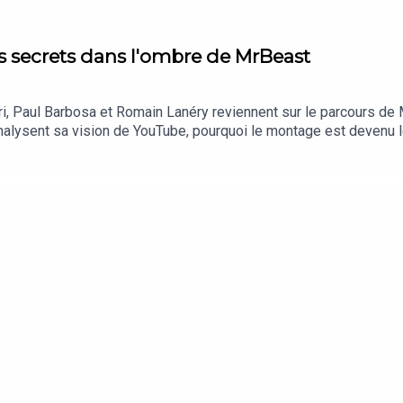
s secrets dans l'ombre de MrBeast
i, Paul Barbosa et Romain Lanéry reviennent sur le parcours d
nalysent sa vision de YouTube, pourquoi le montage est devenu l
urd'hui.Écouter nos prochains épisodes en podcast audio : https
ipe.com/SpeakeasyPour candidater au format "Le Diagnostic", env
issez au podcast sur les réseaux avec le hashtag #Speakeas
tps://www.instagram.com/hardisk/https://www.instagram.com/ro
oits réservés.