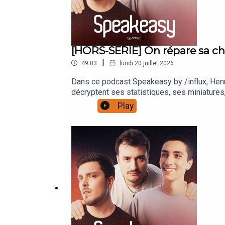
[HORS-SERIE] On répare sa c
|
49:03
lundi 20 juillet 2026
Dans ce podcast Speakeasy by /influx, Hen
décryptent ses statistiques, ses miniatures,
podcast audio : https://lnk.to/speakeasyby
Play
Diagnostic", envoyer nous vos chaînes You
#SpeakeasyByInflux et en nous @
:https://www.instagram.com/paulbarbosa/ht
https://www.influxprod.com/© 2026 Tous dr