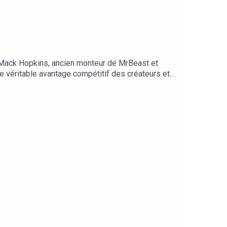
e Mack Hopkins, ancien monteur de MrBeast et
e véritable avantage compétitif des créateurs et
://lnk.to/speakeasybyinfluxPosez-nous vos
oyer nous vos chaînes Youtube ici :
yByInflux et en nous @
mainlanery/Production /influxProd -