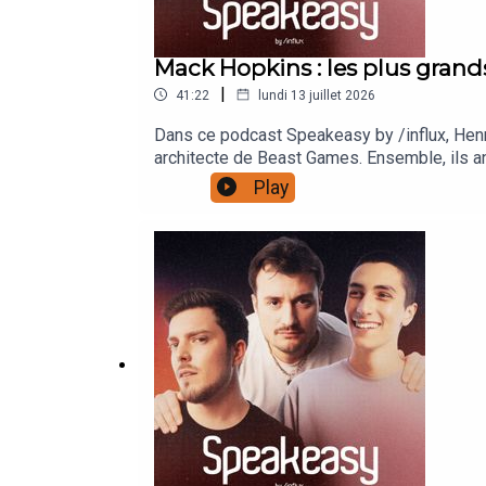
Mack Hopkins : les plus grand
|
41:22
lundi 13 juillet 2026
Dans ce podcast Speakeasy by /influx, Henr
architecte de Beast Games. Ensemble, ils a
ce qui fait encore vibrer une audience aujo
Play
questions via ce lien : https://www.speakp
https://forms.gle/ZgZhmVGEwor75DNW7Réag
:https://www.instagram.com/paulbarbosa/ht
https://www.influxprod.com/© 2026 Tous dr