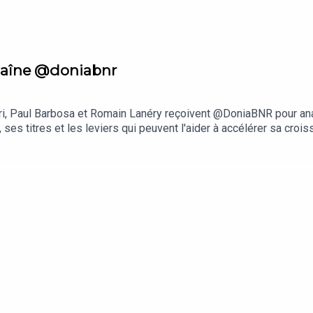
haîne @doniabnr
ri, Paul Barbosa et Romain Lanéry reçoivent @DoniaBNR pour ana
 ses titres et les leviers qui peuvent l'aider à accélérer sa cr
influxPosez-nous vos questions via ce lien : https://www.spea
tube ici : https://forms.gle/ZgZhmVGEwor75DNW7Réagissez au p
tps://www.instagram.com/hardisk/https://www.instagram.com/ro
oits réservés.