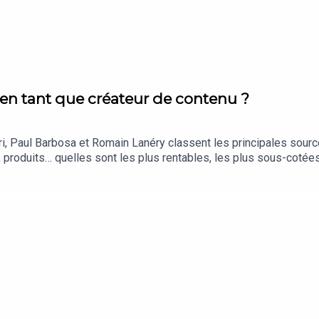
en tant que créateur de contenu ?
i, Paul Barbosa et Romain Lanéry classent les principales sour
, produits… quelles sont les plus rentables, les plus sous-cotée
o/speakeasybyinfluxPosez-nous vos questions via ce lien : htt
os chaînes Youtube ici : https://forms.gle/ZgZhmVGEwor75DNW7
tps://www.instagram.com/hardisk/https://www.instagram.com/ro
oits réservés.