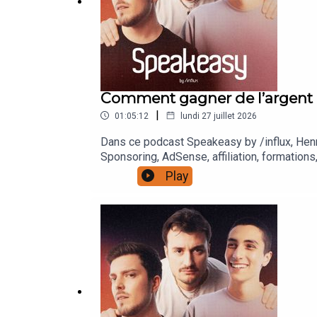
Comment gagner de l’argent 
|
01:05:12
lundi 27 juillet 2026
Dans ce podcast Speakeasy by /influx, Henr
Sponsoring, AdSense, affiliation, formations
épisodes en podcast audio : https://lnk.t
Play
au format "Le Diagnostic", envoyer nous v
hashtag #SpeakeasyByInflux et en nous @
:https://www.instagram.com/paulbarbosa/ht
https://www.influxprod.com/© 2026 Tous dr