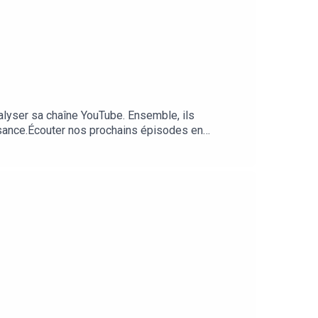
lyser sa chaîne YouTube. Ensemble, ils
oissance.Écouter nos prochains épisodes en
kpipe.com/SpeakeasyPour candidater au format "Le
odcast sur les réseaux avec le hashtag
mainlanery/Production /influxProd -