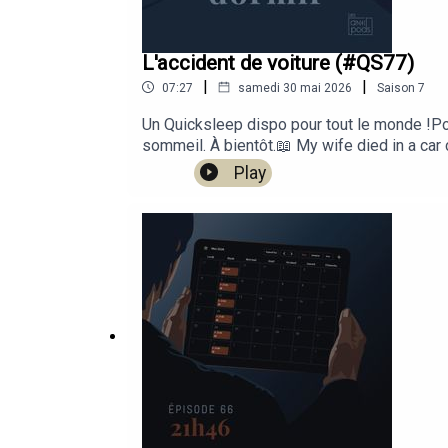
00:32:21: Outro
L'accident de voiture (#QS77)
00:59:03: La cabane à sucre
|
|
07:27
samedi 30 mai 2026
Saison
7
Un Quicksleep dispo pour tout le monde !Pou
sommeil. À bientôt.📖 My wife died in a car
L'incendie, par UnDixGoProduction : Les an
Play