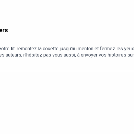
ers
ientôt.
tre lit, remontez la couette jusqu'au menton et fermez les yeuxL'
s auteurs, n’hésitez pas vous aussi, à envoyer vos histoires su
n !Rejoignez-nousDiscordInstagram | FacebookYouTube | TwitchTwi
merciement à nos nouveaux patrons : Kasumi, Marie, Julie, Aga
u Podcast AddictL'équipe🎙️ Yop & UnDixGo🖼️ Illustration : Maro -
À bientôt.Production : Les antipods00:00:00: Intro00:01:07: La c