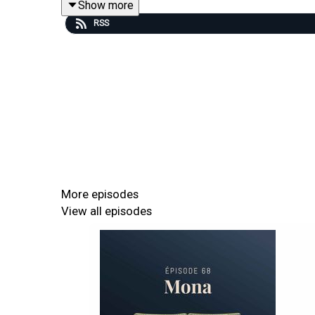
Show more
RSS
Merci à tous les auteurs, n’hésitez pas vous aussi
Merci à Liliyamith, Neeghal, Jess, Mimi et Jean-Chi
On en parle dans l'épisode
La fin d’avant d’aller dormir ?
Minishoot’ Adventures
More episodes
Luigi’s Mansion 3
View all episodes
Indiana Jones et le Cadran de la destinée
Indiana Jones et le Cercle Ancien
Dream Scenario
Les fourmis
ASTRO BOT