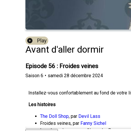
Play
Avant d'aller dormir
Episode 56 : Froides veines
Saison
6
•
samedi 28 décembre 2024
Installez-vous confortablement au fond de votre l
Les histoires
The Doll Shop
, par
Devil Lass
Froides veines, par
Fanny Sichel
La cabane à sucre, par Alexandre Bergeron