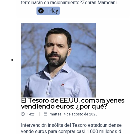
terminarán en racionamiento?Zohran Mamdani,
alcalde de Nueva York, prometió supermercados
Play
públicos con descuentos de hasta el 30% en
productos básicos. El problema: esa rebaja no
viene de mejor gestión, sino de subsidios
pagados por el contribuyente.Juan Ramón Rallo
explica por qué esta política genera arbitraje
especulativo, acaparamiento y la necesidad de
racionar con tarjetas de fidelización (el
equivalente neoyorquino a la libreta de
abastecimiento cubana). Una receta fallida que ya
se aplicó en Cuba y Venezuela.
El Tesoro de EE.UU. compra yenes
vendiendo euros: ¿por qué?
|
14:21
martes, 4 de agosto de 2026
Intervención insólita del Tesoro estadounidense:
vende euros para comprar casi 1.000 millones de