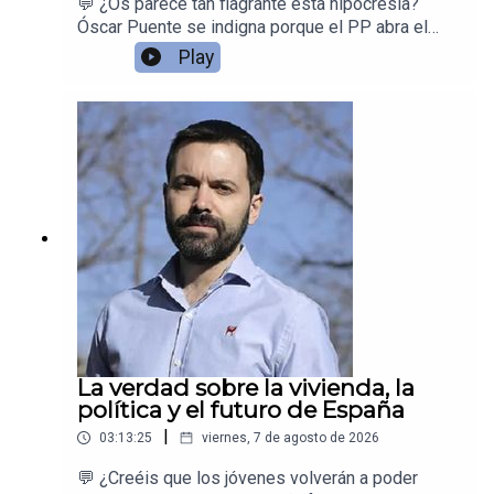
💬 ¿Os parece tan flagrante esta hipocresía?
Óscar Puente se indigna porque el PP abra el
debate de responsabilidades mientras los
Play
incendios todavía arden… pero cuando la tragedia
de Adamuz le explotó en las manos, dijo
exactamente lo contrario: que las
responsabilidades había que dilucidarlas más
adelante.Desmontamos la doble vara de medir
del ministro de Transportes.
La verdad sobre la vivienda, la
política y el futuro de España
|
03:13:25
viernes, 7 de agosto de 2026
💬 ¿Creéis que los jóvenes volverán a poder