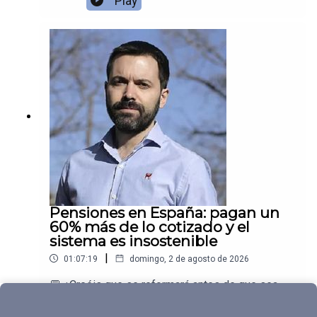
Play
reglas fiscales que ponen grilletes al Tesoro
argentino.
Pensiones en España: pagan un
60% más de lo cotizado y el
sistema es insostenible
|
01:07:19
domingo, 2 de agosto de 2026
💬 ¿Creéis que se reformará antes de que sea
demasiado tarde?Juan Ramón Rallo entrevista a
Daniel Fernández y Santiago Calvo (Universidad