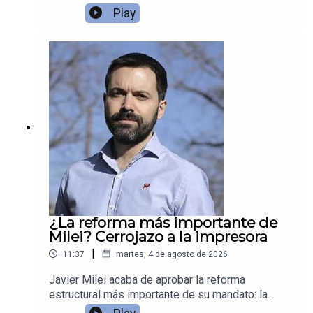
dólares en yenes.
Play
¿La reforma más importante de
Milei? Cerrojazo a la impresora
|
11:37
martes, 4 de agosto de 2026
Javier Milei acaba de aprobar la reforma
estructural más importante de su mandato: la
nueva Carta Orgánica del Banco Central y unas