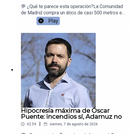
💬 ¿Qué te parece esta operación?La Comunidad
de Madrid compra un ático de casi 500 metros en
Chamberí para que Ayuso tenga reuniones
Play
temporales mientras reforman la sede
oficial.Juan Ramón Rallo se hace las preguntas
que nadie contesta
Hipocresía máxima de Óscar
Puente: incendios sí, Adamuz no
|
02:59
viernes, 7 de agosto de 2026