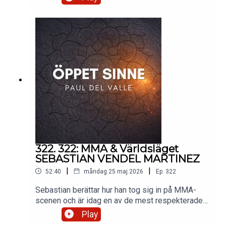
mindfulness och hennes personliga utveckling.
Hon berättar om hur hon har hittat sin kraft, hjälpt
andra att läka inifrån och navigera i en värld full av
utmaningar och transformationer.Stötta Öppet
sinne Genom swish 1233761806Stötta Öppet
sinne på Patreon
https://www.patreon.com/oppetsinne Instagram
https://www.instagram.com/pauldelvalle/?hl=sv
322. 322: MMA & Världsläget
SEBASTIAN VENDEL MARTINEZ
|
|
52:40
måndag 25 maj 2026
Ep.
322
Sebastian berättar hur han tog sig in på MMA-
scenen och är idag en av de mest respekterade
inom det han gör. Vi tar även en titt på Världsläget.
Play
Stötta Öppet sinne Genom swish