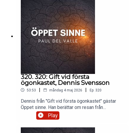
sinne Genom swish 1233761806Stötta Öppet
sinne på Patreon
https://www.patreon.com/oppetsinne Instagram
https://www.instagram.com/pauldelvalle/?hl=sv
320. 320: Gift vid första
ögonkastet, Dennis Svensson
|
|
53:53
måndag 4 maj 2026
Ep.
320
Dennis från "Gift vid första ögonkastet" gästar
Öppet sinne. Han berättar om resan från
datingappar till tv-bröllop, om att våga vara sårbar
Play
kring potensproblem, och om hur han plötsligt
förlorade 94% av synen på ena ögat. Ett naket,
ärligt och väldigt mänskligt samtal om kärlek,