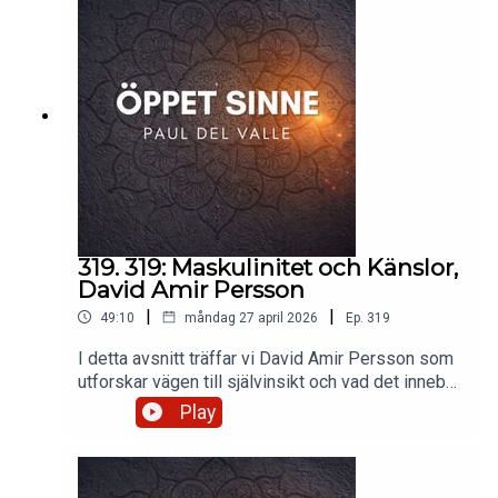
prestationsångest och att leva vidare när livet
vänder.Stötta Öppet sinne Genom swish
1233761806Stötta Öppet sinne på Patreon
/ oppetsinne Instagram
https://www.instagram.com/pauldelvall...
319. 319: Maskulinitet och Känslor,
David Amir Persson
|
|
49:10
måndag 27 april 2026
Ep.
319
I detta avsnitt träffar vi David Amir Persson som
utforskar vägen till självinsikt och vad det innebär
att vara man i dagens samhälle. Samtalet rör sig
Play
från hans personliga resa mot att navigera livets
utmaningar, till att hitta sin egen väg bortom
traditionella könsroller. David diskuterar balansen