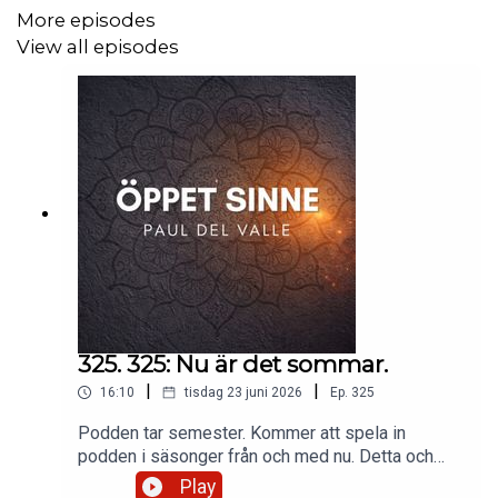
More episodes
View all episodes
325. 325: Nu är det sommar.
|
|
16:10
tisdag 23 juni 2026
Ep.
325
Podden tar semester. Kommer att spela in
podden i säsonger från och med nu. Detta och
mer berättar jag om i avsnittet. Swish: 12 33 76
Play