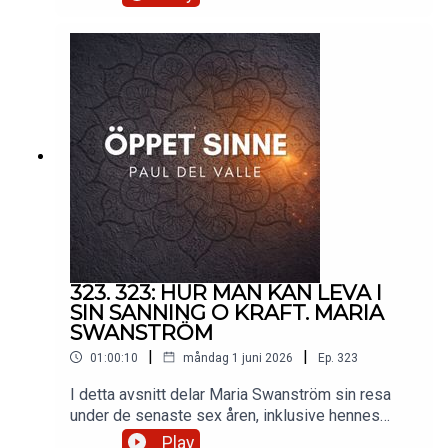
inspirerande berättelse om att skapa film med
begränsade resurser och starkt driv. Fansu Njie
delar sin resa från att göra en lågbudget
actionfilm till att skapa en global succé och ger
insikter om marknadsföring, filmproduktion och
biohacking. Han diskuterar också framtida projekt
och vikten av passion och uthållighet i
filmbranschen.Stötta Öppet sinne Genom swish
1233761806Stötta Öppet sinne på Patreon
https://www.patreon.com/oppetsinne Instagram
https://www.instagram.com/pauldelvalle/?hl=sv
323. 323: HUR MAN KAN LEVA I
SIN SANNING O KRAFT. MARIA
SWANSTRÖM
|
|
01:00:10
måndag 1 juni 2026
Ep.
323
I detta avsnitt delar Maria Swanström sin resa
under de senaste sex åren, inklusive hennes
arbete med charmanskvilling, meditation,
Play