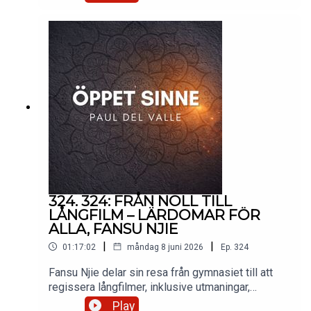
18 06 Stötta Öppet sinne på
Patreon https://www.patreon.com/oppetsinneInst
agram https://www.instagram.com/pauldelvalle/?
hl=svYoutube https://www.youtube.com/channel/
UCAQXDkNpHStIp_AWv--DoLA
324. 324: FRÅN NOLL TILL
LÅNGFILM – LÄRDOMAR FÖR
ALLA, FANSU NJIE
|
|
01:17:02
måndag 8 juni 2026
Ep.
324
Fansu Njie delar sin resa från gymnasiet till att
regissera långfilmer, inklusive utmaningar,
inspiration och kampsportens roll i hans liv. En
Play