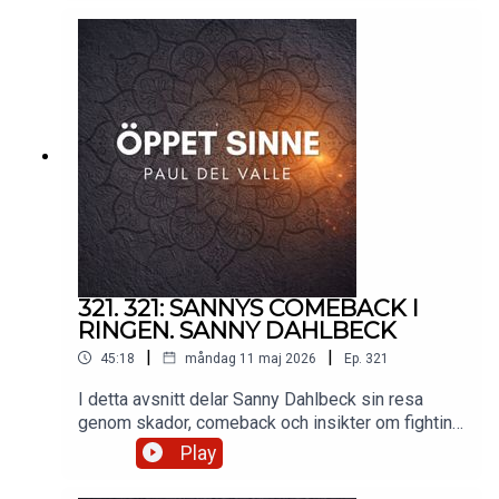
1233761806Stötta Öppet sinne på Patreon
https://www.patreon.com/oppetsinne Instagram
https://www.instagram.com/pauldelvalle/?hl=sv
321. 321: SANNYS COMEBACK I
RINGEN. SANNY DAHLBECK
|
|
45:18
måndag 11 maj 2026
Ep.
321
I detta avsnitt delar Sanny Dahlbeck sin resa
genom skador, comeback och insikter om fighting,
mentalitet och livet efter karriären. En
Play
inspirerande berättelse om att övervinna
motgångar och hitta sin passion igenStötta Öppet