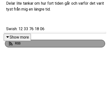
Delar lite tankar om hur fort tiden går och varför det varit
tyst från mig en längre tid.
Swish: 12 33 76 18 06
Show more
Stötta Öppet sinne på
RSS
Patreon
https://www.patreon.com/oppetsinne
Instagram
https://www.instagram.com/pauldelvalle/?
hl=sv
Youtube
https://www.youtube.com/channel/UCAQXDkNpHS
-DoLA