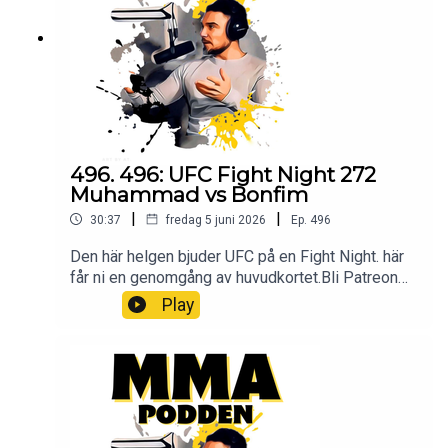
mmapodden@gmail.comInstagram:
@mmapodden
@Pauldelvalle twitter: @pauldelvalle
MMA-
Podden Facebook Youtube Lyssna på Öppet
sinne Spotify iTunes Youtube
496. 496: UFC Fight Night 272
Muhammad vs Bonfim
|
|
30:37
fredag 5 juni 2026
Ep.
496
Den här helgen bjuder UFC på en Fight Night. här
får ni en genomgång av huvudkortet.Bli Patreon
och lyssna på podden utan stimreklam, och få
Play
tillgång till exklusiva avsnitt MMA-Podden
PatreonSwish: 12 34 15 30 29Har du ett företag
och vill höras i mmapodden? Maila oss på
mmapodden@gmail.comInstagram:
@mmapodden
@Pauldelvalle twitter: @pauldelvalle
MMA-