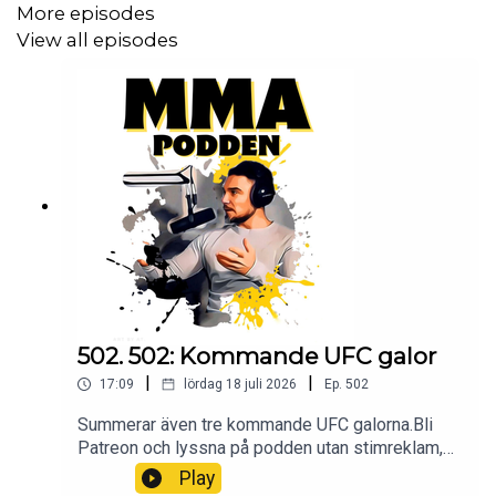
twitter: @pauldelvalle
More episodes
View all episodes
MMA-Podden
Facebook
Youtube
Lyssna på Öppet sinne
Spotify
iTunes
Youtube
502. 502: Kommande UFC galor
|
|
17:09
lördag 18 juli 2026
Ep.
502
Summerar även tre kommande UFC galorna.Bli
Patreon och lyssna på podden utan stimreklam,
och få tillgång till exklusiva avsnitt MMA-Podden
Play
PatreonSwish: 12 34 15 30 29Har du ett företag