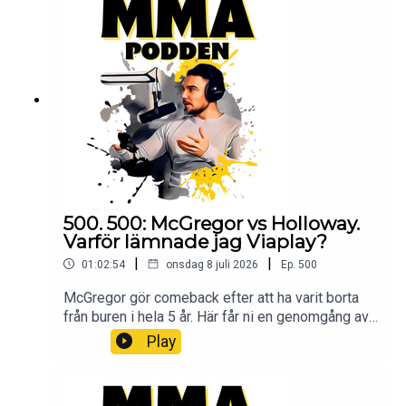
avsnitt MMA-Podden PatreonSwish: 12 34 15 30
29Har du ett företag och vill höras i mmapodden?
Maila oss på mmapodden@gmail.comInstagram:
@mmapodden
@Pauldelvalle twitter: @pauldelvalle
MMA-
Podden Facebook Youtube Lyssna på Öppet
sinne Spotify iTunes Youtube
500. 500: McGregor vs Holloway.
Varför lämnade jag Viaplay?
|
|
01:02:54
onsdag 8 juli 2026
Ep.
500
McGregor gör comeback efter att ha varit borta
från buren i hela 5 år. Här får ni en genomgång av
helgens UFC. Bjuder även på lite historia om hur
Play
podden startade, dess resa fram till idag. Och
varför jag egentligen lämnade Viaplay. Bli Patreon
och lyssna på podden utan stimreklam, och få