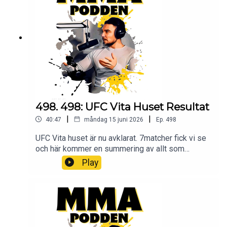
Maila oss på mmapodden@gmail.comInstagram:
@mmapodden
@Pauldelvalle twitter: @pauldelvalle
MMA-
Podden Facebook Youtube Lyssna på Öppet
sinne Spotify iTunes Youtube
498. 498: UFC Vita Huset Resultat
|
|
40:47
måndag 15 juni 2026
Ep.
498
UFC Vita huset är nu avklarat. 7matcher fick vi se
och här kommer en summering av allt som
skedde under natten och vad som bör ske efter.
Play
Bli Patreon och lyssna på podden utan
stimreklam, och få tillgång till exklusiva
avsnitt MMA-Podden PatreonSwish: 12 34 15 30
29Har du ett företag och vill höras i mmapodden?
Maila oss på mmapodden@gmail.comInstagram:
@mmapodden