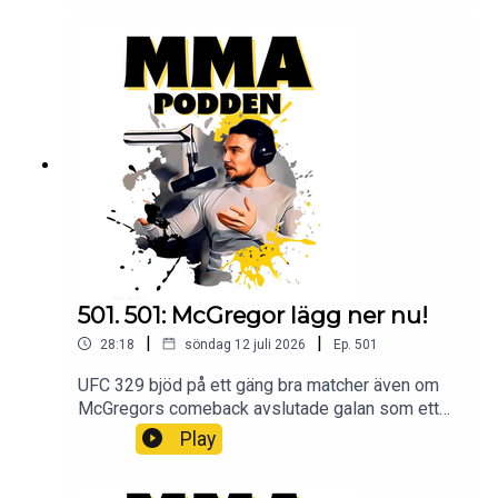
och vill höras i mmapodden? Maila oss på
mmapodden@gmail.comInstagram:
@mmapodden
@Pauldelvalle twitter: @pauldelvalle
MMA-
Podden Facebook Youtube Lyssna på Öppet
sinne Spotify iTunes Youtube
501. 501: McGregor lägg ner nu!
|
|
28:18
söndag 12 juli 2026
Ep.
501
UFC 329 bjöd på ett gäng bra matcher även om
McGregors comeback avslutade galan som ett
stort skämt. Bryter ner allt detta i veckans avsnitt.
Play
Bli Patreon och lyssna på podden utan
stimreklam, och få tillgång till exklusiva