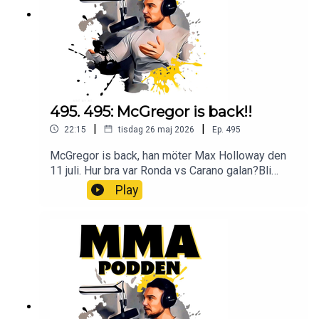
Podden Facebook Youtube Lyssna på Öppet
sinne Spotify iTunes Youtube
495. 495: McGregor is back!!
|
|
22:15
tisdag 26 maj 2026
Ep.
495
McGregor is back, han möter Max Holloway den
11 juli. Hur bra var Ronda vs Carano galan?Bli
Patreon och lyssna på podden utan stimreklam,
Play
och få tillgång till exklusiva avsnitt MMA-Podden
PatreonSwish: 12 34 15 30 29Har du ett företag
och vill höras i mmapodden? Maila oss på
mmapodden@gmail.comInstagram:
@mmapodden
@Pauldelvalle twitter: @pauldelvalle
MMA-
Podden Facebook Youtube Lyssna på Öppet