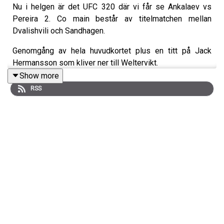
Nu i helgen är det UFC 320 där vi får se Ankalaev vs
Pereira 2. Co main består av titelmatchen mellan
Dvalishvili och Sandhagen.
Genomgång av hela huvudkortet plus en titt på Jack
Hermansson som kliver ner till Weltervikt.
Show more
RSS
Bli Patreon och lyssna på podden utan stimreklam, och
få tillgång till exklusiva avsnitt
MMA-Podden Patreon
Swish: 12 34 15 30 29
Har du ett företag och vill höras i mmapodden? Maila
oss på mmapodden@gmail.com
Instagram: @mmapodden @Pauldelvalle