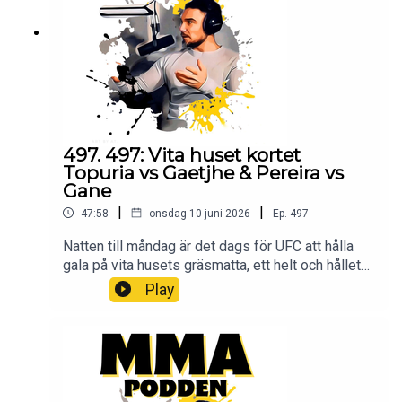
@Pauldelvalle twitter: @pauldelvalle
MMA-
Podden Facebook Youtube Lyssna på Öppet
sinne Spotify iTunes Youtube
497. 497: Vita huset kortet
Topuria vs Gaetjhe & Pereira vs
Gane
|
|
47:58
onsdag 10 juni 2026
Ep.
497
Natten till måndag är det dags för UFC att hålla
gala på vita husets gräsmatta, ett helt och hållet
icke politiskt event enligt Dana White. här får ni
Play
höra mina åsikter om det politiska eller icke
politiska. Samt en genomgång av hela kortet. Bli
Patreon och lyssna på podden utan stimreklam,
och få tillgång till exklusiva avsnitt MMA-Podden
PatreonSwish: 12 34 15 30 29Har du ett företag
och vill höras i mmapodden? Maila oss på