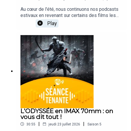
Au cœur de l'été, nous continuons nos podcasts
estivaux en revenant sur certains des films les
plus cultes de ces 50 dernières années ! Et on se
Play
parlant bien sûr de l'évènement de la semaine,
Spider-Man : Brand New Day.Ce podcast est
animé par Alexis Audren, avec Robin Nègre, Lisa
Muratore, Gaël Golhen et François Léger.CRÉDITS
- Séance Tenante est un podcast des Cinémas
Pathé. Direction de projet : Alexis Audren.
Réalisation : Thomas Plé. Identité sonore :
Josselin Bordat.
L'ODYSSÉE en IMAX 70mm : on
vous dit tout !
|
|
30:55
jeudi 23 juillet 2026
Saison
5