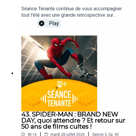
Séance Tenante continue de vous accompagner
tout l'été avec une grande retrospective sur
certains des meilleurs films de ces 50 dernières
Play
années !Ce podcast est animé par Alexis Audren,
avec Robin Nègre, Lisa Muratore, Gaël Golhen et
François Léger.CRÉDITS - Séance Tenante est un
podcast des Cinémas Pathé. Direction de projet :
Alexis Audren. Réalisation : Thomas Plé. Identité
sonore : Josselin Bordat.
43. SPIDER-MAN : BRAND NEW
DAY, quoi attendre ? Et retour sur
50 ans de films cultes !
|
|
40:16
mardi 28 juillet 2026
Saison
5
,
Ep.
43