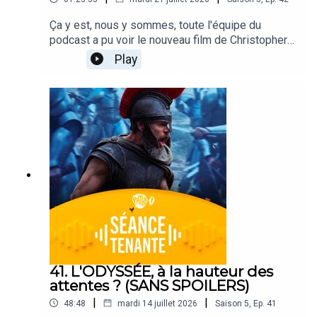
Ça y est, nous y sommes, toute l'équipe du
podcast a pu voir le nouveau film de Christopher
Nolan, L'Odyssée, et on s'en parle largement
Play
dans ce nouvel épisode ! Après un dernier
épisode sans trop rentrer dans les détails de
l'œuvre, on y plonge totalement cette fois, avec
de nombreux spoilers à la clé ! Ce podcast est
animé par Alexis Audren, avec Robin Nègre, Lisa
Muratore et Gaël Golhen.CRÉDITS - Séance
Tenante est un podcast des Cinémas Pathé.
Direction de projet : Alexis Audren. Réalisation :
Thomas Plé. Identité sonore : Josselin Bordat.
41. L'ODYSSÉE, à la hauteur des
attentes ? (SANS SPOILERS)
|
|
48:48
mardi 14 juillet 2026
Saison
5
,
Ep.
41