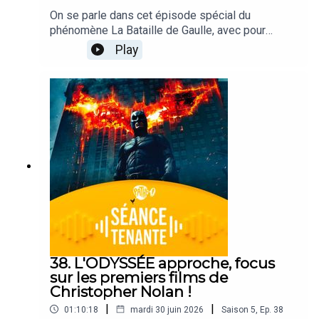
On se parle dans cet épisode spécial du
phénomène La Bataille de Gaulle, avec pour
l'occasion, son réalisateur, Antonin Baudry, notre
Play
invité !Ce podcast est animé par Alexis Audren,
avec Robin Nègre.CRÉDITS - Séance Tenante est
un podcast des Cinémas Pathé. Direction de
projet : Alexis Audren. Identité sonore : Josselin
Bordat.
38. L'ODYSSÉE approche, focus
sur les premiers films de
Christopher Nolan !
|
|
01:10:18
mardi 30 juin 2026
Saison
5
,
Ep.
38