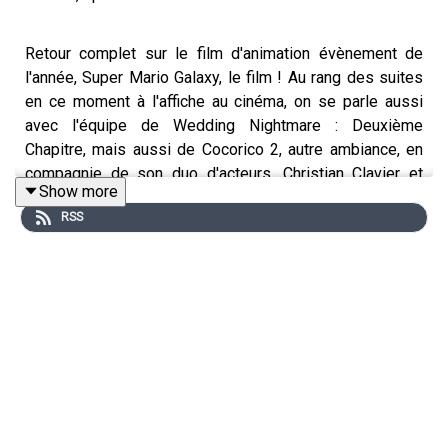
Retour complet sur le film d'animation évènement de
l'année, Super Mario Galaxy, le film ! Au rang des suites
en ce moment à l'affiche au cinéma, on se parle aussi
avec l'équipe de Wedding Nightmare : Deuxième
Chapitre, mais aussi de Cocorico 2, autre ambiance, en
compagnie de son duo d'acteurs, Christian Clavier et
Show more
Didier Bourdon, nos deux invités !
RSS
Ce podcast est animé par Alexis Audren, avec Lisa
Muratore et Robin Nègre.
CRÉDITS Séance Tenante est un podcast des Cinémas
Pathé. Direction de projet : Alexis Audren. Réalisation :
Thomas Plé. Identité sonore : Josselin Bordat.