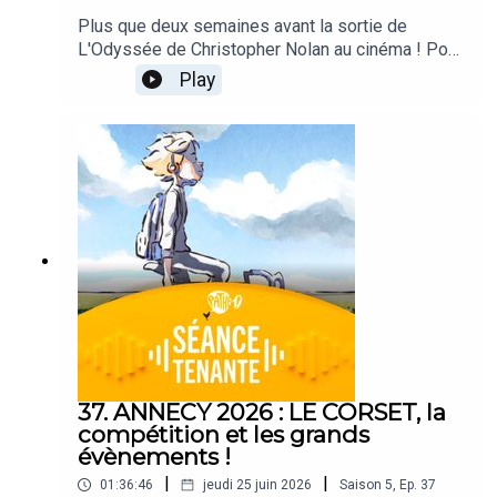
Plus que deux semaines avant la sortie de
L'Odyssée de Christopher Nolan au cinéma ! Pour
l'occasion, on revient sur les premiers films du
Play
réalisateur, de Following à The Dark Knight : Le
Chevalier Noir...Ce podcast est animé par Alexis
Audren, avec Robin Nègre, Lisa Muratore et Gaël
Golhen.CRÉDITS - Séance Tenante est un podcast
des Cinémas Pathé. Direction de projet : Alexis
Audren. Réalisation : Thomas Plé. Identité sonore
: Josselin Bordat.
37. ANNECY 2026 : LE CORSET, la
compétition et les grands
évènements !
|
|
01:36:46
jeudi 25 juin 2026
Saison
5
,
Ep.
37