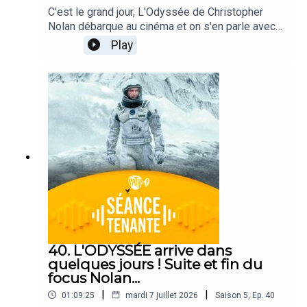
C'est le grand jour, L'Odyssée de Christopher
Nolan débarque au cinéma et on s'en parle avec
l'équipe cette semaine, sans trop en dévoiler (en
Play
attendant le prochain épisode !).Ce podcast est
animé par Alexis Audren, avec Robin Nègre, Lisa
Muratore et Gaël Golhen.CRÉDITS - Séance
Tenante est un podcast des Cinémas Pathé.
Direction de projet : Alexis Audren. Réalisation :
Thomas Plé. Identité sonore : Josselin Bordat.
40. L'ODYSSÉE arrive dans
quelques jours ! Suite et fin du
focus Nolan...
|
|
01:09:25
mardi 7 juillet 2026
Saison
5
,
Ep.
40