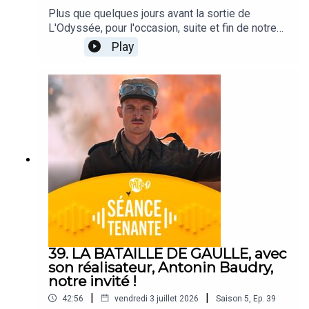
Plus que quelques jours avant la sortie de
L'Odyssée, pour l'occasion, suite et fin de notre
focus sur la carrière de Christopher Nolan,
Play
d'Interstellar à Tenet en passant par Dunkerque.
Côté nouveautés, on se parle du terrifiant Evil
Dead : Rise !Ce podcast est animé par Alexis
Audren, avec Robin Nègre, Lisa Muratore et Gaël
Golhen.CRÉDITS - Séance Tenante est un podcast
des Cinémas Pathé. Direction de projet : Alexis
Audren. Réalisation : Thomas Plé. Identité sonore
: Josselin Bordat.
39. LA BATAILLE DE GAULLE, avec
son réalisateur, Antonin Baudry,
notre invité !
|
|
42:56
vendredi 3 juillet 2026
Saison
5
,
Ep.
39