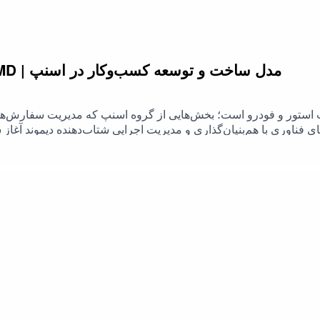
202. EP 202 - Navid Khadivi - MD | مدل ساخت و توسعه کسب‌وکار در اسنپ
ستور و فودرو است؛ بخش‌هایی از گروه اسنپ که مدیریت سفارش‌ها، نرم‌افزا
ای فناوری با هم‌بنیان‌گذاری و مدیریت اجرایی شتاب‌دهنده دیموند آغ
supply chains and procurement for merchants and suppliers.Navi
. He later joined Snapp Group, where he co-founded high-profil
SnappQ, which engaged millions of active users
httپادکست #طبقه۱۶