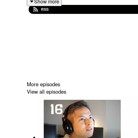
Show more
00:00:00 — مسیر حرفه‌ای از مهندسی تا رهبری
RSS
— تجربه کار در کافه‌بازار و چالش‌های مقیاس‌پذیری
00:34:00 — گذار از نقش فنی به نقش‌های مدیریتی
 منابع انسانی، فرهنگ سازمانی و تصمیم‌های سخت
01:08:00 — تعامل مهندسی و محصول در مقیاس بالا
01: — رهبری و تصمیم‌گیری در شرایط عدم قطعیت
01:42 — توصیه‌ها برای مدیران، لیدرها و بنیان‌گذاران
More episodes
View all episodes
Hamid Pourjam is the Executive Vice President of 
platforms. Prior to BitPin, he served as Vice Pre
role was Director of Software Engineering, contrib
Hamid also works as a consultant, advising com