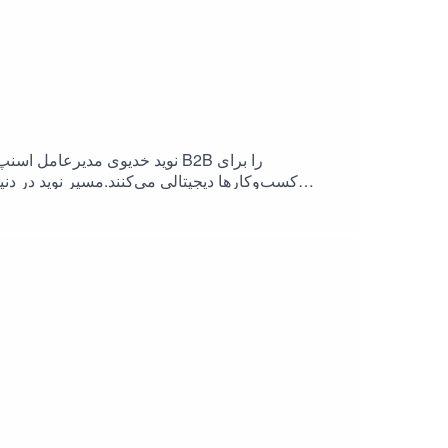
نوید خدیوی مدیرعامل اسنپ‌ ا
کسب‌وکارها دیجیتالی می‌کنند.مسیر نوید در دنی
d began his journey in tech as the co-founder
e products like the news app Hitt and the live-
می‌کنن.https://limoo.hostTabaghe 16🎧 نسخه صوتی پادکست و لینک‌های بیشتر:ps://linktr.ee/tabaghe16#