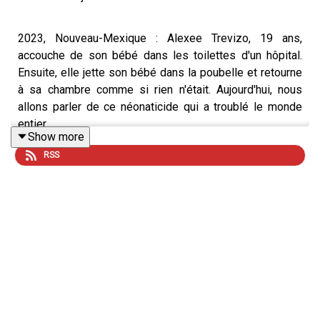
2023, Nouveau-Mexique : Alexee Trevizo, 19 ans,
accouche de son bébé dans les toilettes d'un hôpital.
Ensuite, elle jette son bébé dans la poubelle et retourne
à sa chambre comme si rien n'était. Aujourd'hui, nous
allons parler de ce néonaticide qui a troublé le monde
entier.
Show more
RSS
Mes sources :
https://www.insideedition.com/alexee-trevizo-baby-
murder-trial-canceled
Court TV : https://www.youtube.com/watch?
v=9LDJriaKEC8
https://en.wikipedia.org/wiki/Neonaticide