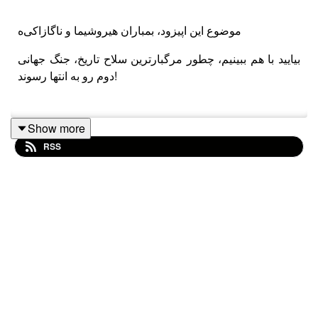
موضوع این اپیزود، بمباران هیروشیما و ناگازاکی‌ه
بیایید با هم ببینیم، چطور مرگبارترین سلاح تاریخ، جنگ جهانی
دوم رو به انتها رسوند!
Show more
RSS
حمایت مالی دلبخواهی از پادکست
وبلاگ پادکست
کانال تلگرام پادکست دو میم
اینستاگرام پادکست دو میم
اکانت توییتر پادکست دو میم