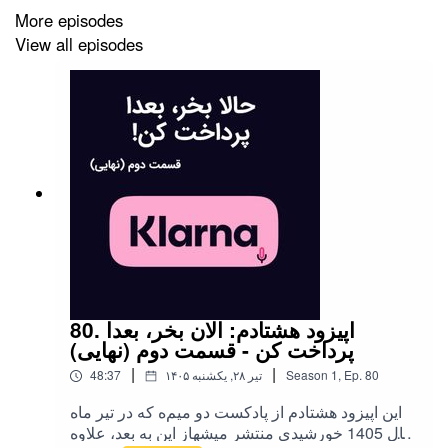
More episodes
View all episodes
80. اپیزود هشتادم: الان بخر، بعدا
پرداخت کن - قسمت دوم (نهایی)
|
|
80
Ep.
,
1
Season
۱۴۰۵ تیر ۲۸, یکشنبه
48:37
این اپیزود هشتادم از پادکست دو میم‌ه که در تیر ماه
سال 1405 خورشیدی منتشر میشهاز این به بعد، علاوه