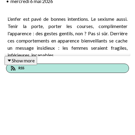
•
mercredi 6 mai 2026
L'enfer est pavé de bonnes intentions. Le sexisme aussi.
Tenir la porte, porter les courses, complimenter
l'apparence : des gestes gentils, non ? Pas si sûr. Derrière
ces comportements en apparence bienveillants se cache
un message insidieux : les femmes seraient fragiles,
inférieures, incapables.
Show more
RSS
Dans cet épisode, on décrypte le sexisme bienveillant,
cette forme de discrimination qui se déguise en politesse
et en galanterie. Pourquoi ces attitudes renforcent-elles
les stéréotypes de genre ? Comment le sexisme
bienveillant et le sexisme hostile se nourrissent-ils
mutuellement pour maintenir la domination masculine ? De
la galanterie aux compliments sur l'apparence, en passant
par la protection paternaliste, on t'explique pourquoi ces