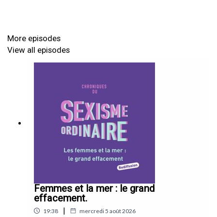
comportements ne sont ni anodins ni flatteurs, mais bel et
bien sexistes. Et surtout, on te donne des clés pour les
identifier et les contrer au quotidien.
More episodes
View all episodes
Les Chroniques du sexisme ordinaire sont un podcast de
Marine-Pétroline Soichot qui débusque le sexisme avec
pédagogie, humour et zéro culpabilité.
Pour aller plus loin :
👉 Retrouve les Chroniques du Sexisme Ordinaire sur
Instagram et abonne-toi à la newsletter.
👉 Toutes les infos sur le podcast, le spectacle et le livre :
Femmes et la mer : le grand
https://chroniquesdusexismeordinaire.com/
effacement.
|
19:38
mercredi 5 août 2026