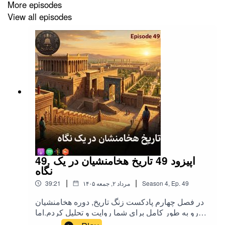
More episodes
View all episodes
49. اپیزود 49 تاریخ هخامنشیان در یک
نگاه
|
|
49
Ep.
,
4
Season
۱۴۰۵ مرداد ۲, جمعه
39:21
در فصل چهارم پادکست زنگ تاریخ, دوره هخامنشیان
رو به طور کامل برای شما روایت و تحلیل کردم.اما
تعدادی از شما دوستان درخواست کرده بودید که