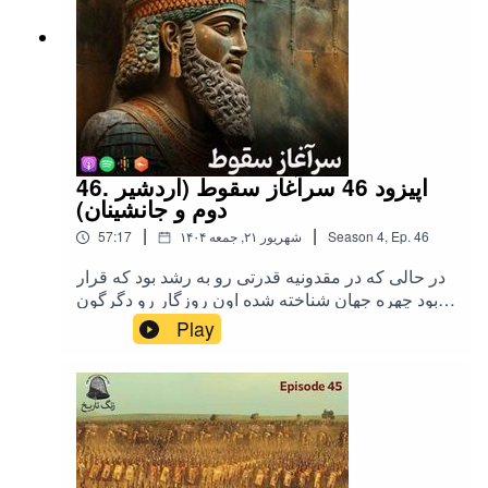
46. اپیزود 46 سرآغاز سقوط (اردشیر
دوم و جانشینان)
|
|
46
Ep.
,
4
Season
۱۴۰۴ شهریور ۲۱, جمعه
57:17
در حالی که در مقدونیه قدرتی رو به رشد بود که قرار
بود چهره جهان شناخته شده اون روزگار رو دگرگون
کنه, حکومت هخامنشیان مشغول بازسازی زخمهایی
Play
بود که به علت کهولت سن قرار نبود به این زودیها
خوب بشن.در این اپیزود شنونده سرگذشت اردشیر
دوم و سوم خواهید بود...تهیه, تدوین و اجرا: میلاد
نصرتیکاور: مونا یوسفی(پادکست بیوگرافی)اینستاگرام
زنگ تاریخ | حمایت مالی از زنگ تاریخ |تلگرام زنگ
تاریخیوتیوب زنگ تاریخ