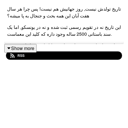
تاریخ تولدش نیست, روز جهانیش هم نیست! پس چرا هر سال
هفت آبان این همه بحث و جنجال به پا میشه؟
این تاریخ نه در تقویم رسمی ثبت شده و نه در یونسکو, اما یک
سند باستانی 2500 ساله وجود داره که کلید این معماست.
در این میان اپیزود به زبان ساده و با کمک رویدادنامه نبونئید
Show more
بابل, جعلی بودن این روز رو برای همیشه کنار میذاریم و نشان
RSS
میدیم که ریشه تاریخی هفت آبان نه در تولد, بلکه یک ورود
صلح آمیز تاریخی هست. از ماجرای سد سیوند تا شایعه ثبت در
سازمان ملل, هم.ه چیز رو شفاف بررسی کردیم.
این محتوا به جهت اهمیت و دغدغه تاریخی من در تلگرام زنگ
تاریخ هم منتشر خواهد شد. بنابر این اگر حس میکنید برای
دوستانتون مفیده, خوشحال میشم به کانال تلگرامی زنگ تاریخ
مراجعه کنید و فایلش رو برای دوستانتون هم فروارد کنید.
@zangetarikhpodcast
کانال تلگرام زنگ تاریخ: