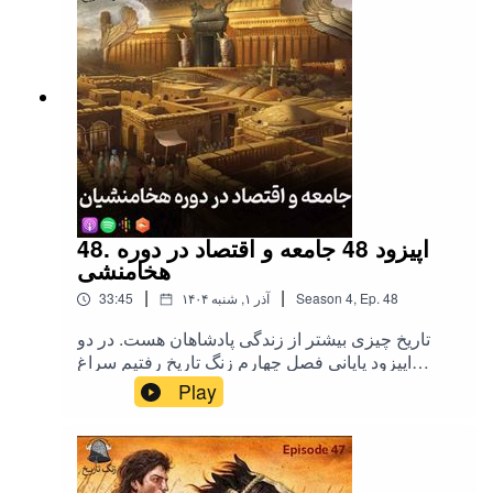
48. اپیزود 48 جامعه و اقتصاد در دوره
هخامنشی
|
|
48
Ep.
,
4
Season
۱۴۰۴ آذر ۱, شنبه
33:45
تاریخ چیزی بیشتر از زندگی پادشاهان هست. در دو
اپیزود پایانی فصل چهارم زنگ تاریخ رفتیم سراغ
زندگی مردم در این دوره.تهیه, تدوین و اجرا: میلاد
Play
نصرتیکاور: مونا یوسفی (پادکست بیوگرافی)یوتیوب
زنگ تاریخاینستاگرام زنگ تاریخحمایت مالی از زنگ
تاریختلگرام زنگ تاریخ