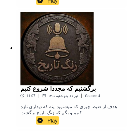
Play
خلاصه ای از این دوره در قالب یک اپیزود ارائه بشه.این
اپیزود صرفا جنبه یاداوری مطالب مهم دوره
هخامنشیان رو داره و شما رو از بیشتر دانستن در باره
تاریخ این دوره بی نیاز نمیکنه. بنابراین ضمن شنیدن این
قسمت, حتما فصل چهارم رو از ابتدا بشنوید.تهیه,
تدوین و اجرا:: میلاد نصرتیلینک کانال یوتیوب زنگ تاریخ
|صفحه اینستاگرام زنگ تاریخ | کانال تلگرام زنگ تاریخ
برگشتیم که مجددا شروع کنیم
|
|
4
Season
۱۴۰۵ تیر ۱۱, پنجشنبه
11:07
هدف از ضبط چیزی که میشنوید اینه که دیداری تازه
کنیم و بگم که زنگ تاریخ برگشت....
Play