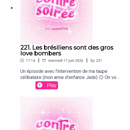
221. Les brésiliens sont des gros
love bombers
|
|
17:14
mercredi 17 juin 2026
Ep.
221
Un épisode avec l'intervention de ma taupe
célibataire (mon amie d'enfance Jade) 😏 On vous
raconte notre soirée de folie au Brésil, et
Play
comment elle a rencontré 34 brésiliens qui
voulaient (quasiment) l'épouser !