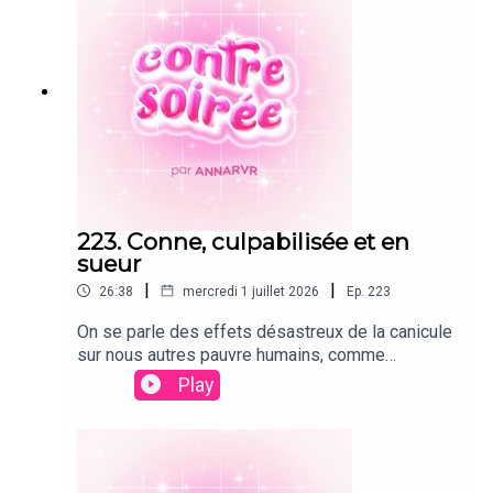
223. Conne, culpabilisée et en
sueur
|
|
26:38
mercredi 1 juillet 2026
Ep.
223
On se parle des effets désastreux de la canicule
sur nous autres pauvre humains, comme
l’affaiblissement des capacités mentales ou
Play
l’eco-anxiété (et LA FAIM !!!! pour moi).