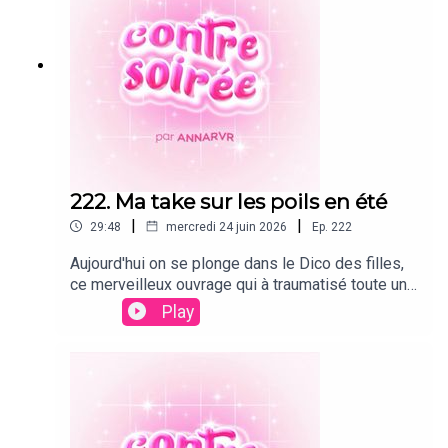
222. Ma take sur les poils en été
|
|
29:48
mercredi 24 juin 2026
Ep.
222
Aujourd'hui on se plonge dans le Dico des filles,
ce merveilleux ouvrage qui à traumatisé toute une
génération, et on parle de ma relation aux poils.
Play