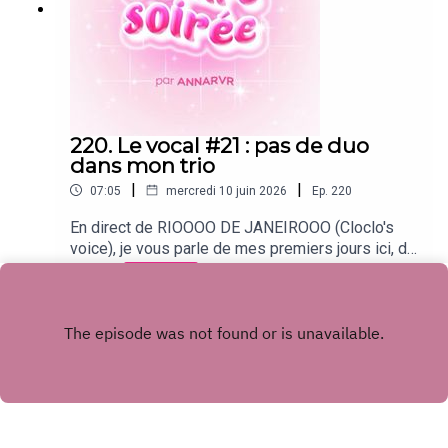
220. Le vocal #21 : pas de duo
dans mon trio
|
|
07:05
mercredi 10 juin 2026
Ep.
220
En direct de RIOOOO DE JANEIROOO (Cloclo's
voice), je vous parle de mes premiers jours ici, de
partir en vacances à trois, et de ma matinée
Play
tellement parfaite qu'elle pourrait vous donner....
le grand frisson....