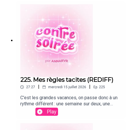
manque de confiance et lâcher prise (ou absence
de).
225. Mes règles tacites (REDIFF)
|
|
27:27
mercredi 15 juillet 2026
Ep.
225
C'est les grandes vacances, on passe donc à un
rythme différent : une semaine sur deux, une
rediffusion d'un ancien épisode que j'adore, et
Play
l'autre semaine, un épisode inédit ! On commence
par le 100e épisode de Contre Soirée, j'ai hâte de
savoir vos nouvelles règles tacites apparues 2