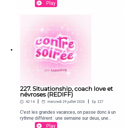
créativité florissante ! Aujourd’hui je vous lis mes
Play
écrits de quand j’avais 13 ans (c’est de la grande
littérature).
227. Situationship, coach love et
névroses (REDIFF)
|
|
42:14
mercredi 29 juillet 2026
Ep.
227
C'est les grandes vacances, on passe donc à un
rythme différent : une semaine sur deux, une
rediffusion d'un ancien épisode que j'adore, et
Play