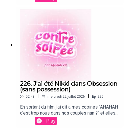
l'autre semaine, un épisode inédit !
226. J'ai été Nikki dans Obsession
(sans possession)
|
|
52:43
mercredi 22 juillet 2026
Ep.
226
En sortant du film j'ai dit a mes copines "AHAHAH
c'est trop nous dans nos couples nan ?" et elles
m'ont répondu... Nan ? Donc aujourd'hui on parle
Play
dépendance affective, besoin de contrôle,