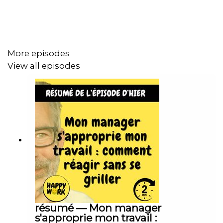
Et pour retrouver tous mes contenus, tests, articles,
vidéos :
www.gchatelain.com
More episodes
View all episodes
DÉCOUVREZ MON AUTRE PODCAST, HAPPY MOI, LE
PODCAST POUR PRENDRE SOIN DE VOUS, VRAIMENT:
lnk.to/sT70cY
bien-être au travail
management
équipe
ambiance travail
résumé — Mon manager
relations professionnelles
s'approprie mon travail :