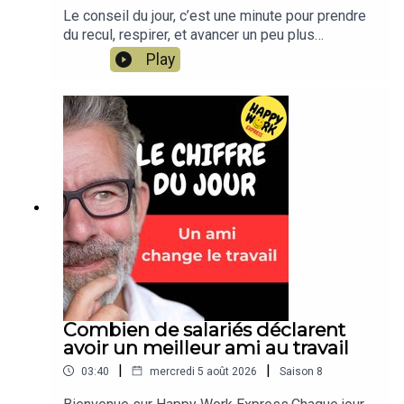
Le conseil du jour, c’est une minute pour prendre
du recul, respirer, et avancer un peu plus
sereinement dans votre travail. Un conseil simple,
Play
concret, applicable dès aujourd’hui. Un format
court de Happy Work, par Gaël Chatelain-
Berry.NOUVEAU : retrouvez moi sur WhatsApp sur
la chaîne Happy Work... pas de spam, c'est gratuit
et il n'y a que du feelgood !!! :
https://whatsapp.com/channel/0029VbBSSbM6B
IEm0yskHH2gEt pour retrouver tous mes
contenus, tests, articles, vidéos :
www.gchatelain.com
Combien de salariés déclarent
avoir un meilleur ami au travail
|
|
03:40
mercredi 5 août 2026
Saison
8