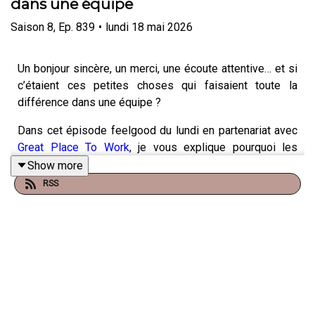
dans une équipe
Saison
8
,
Ep.
839
•
lundi 18 mai 2026
Un bonjour sincère, un merci, une écoute attentive… et si
c’étaient ces petites choses qui faisaient toute la
différence dans une équipe ?
Dans cet épisode feelgood du lundi en partenariat avec
Great Place To Work
, je vous explique pourquoi les
micro-attentions du quotidien ont un impact énorme sur
Show more
l’ambiance, la confiance et l’engagement.
RSS
NOUVEAU
: retrouvez moi sur WhatsApp sur la chaîne
Happy Work... pas de spam, c'est gratuit et il n'y a que du
feelgood !!! :
https://whatsapp.com/channel/0029VbBSSbM6BIEm0yskH