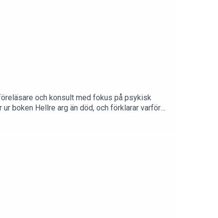
g, föreläsare och konsult med fokus på psykisk
ur boken Hellre arg än död, och förklarar varför
lar om skuld och skam kring suicid, om ett
 dör i suicid i Sverige varje dag.HRnytt-podden
n intervjuar Hanna aktuella experter, ledare och
ps://www.femhr.se/