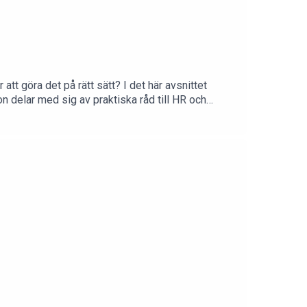
tt göra det på rätt sätt? I det här avsnittet
 delar med sig av praktiska råd till HR och
mentation, svåra samtal, red flags och varför
 påverkar HR-arbetet här och nu. Ett avsnitt som
anna Bergfäldt, partner och HR-konsult på FEM
ation inom HR-området. Nya avsnitt släpps varje