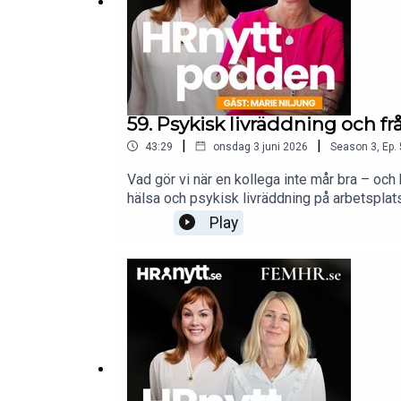
59. Psykisk livräddning och fr
|
|
43:29
onsdag 3 juni 2026
Season
3
,
Ep.
Vad gör vi när en kollega inte mår bra – och
hälsa och psykisk livräddning på arbetsplats
psykisk livräddning är precis som hjärt- och 
Play
skyddsnät med stora brister och om varför a
produceras i samarbete med FEM HR och leds
HR-chefer för att ge insikter, kunskap och 