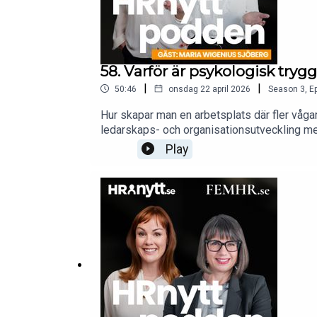
58. Varför är psykologisk trygg
|
|
50:46
onsdag 22 april 2026
Season
3
,
Ep
Hur skapar man en arbetsplats där fler vågar
ledarskaps- och organisationsutveckling me
trygghet byggs i vardagen, vad som krävs för
Play
spelregler, taltid och hur ledare kan skapa
med FEM HR och leds av Hanna Bergfäldt, pa
insikter, kunskap och inspiration inom HR-