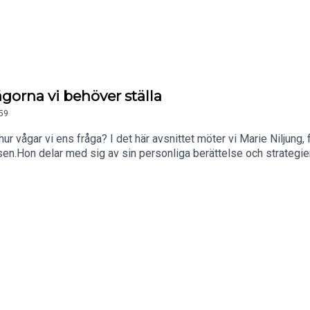
ågorna vi behöver ställa
59
 hur vågar vi ens fråga? I det här avsnittet möter vi Marie Niljun
en.Hon delar med sig av sin personliga berättelse och strategier 
lungräddning: något alla kan lära sig, träna på och använda. Vi ta
rbetsgivare måste våga ta de svåra samtalen – för fyra personer
 av Hanna Bergfäldt, partner och HR-konsult på FEM HR. I podde
inspiration inom HR-området. Nya avsnitt släpps varje månad.htt