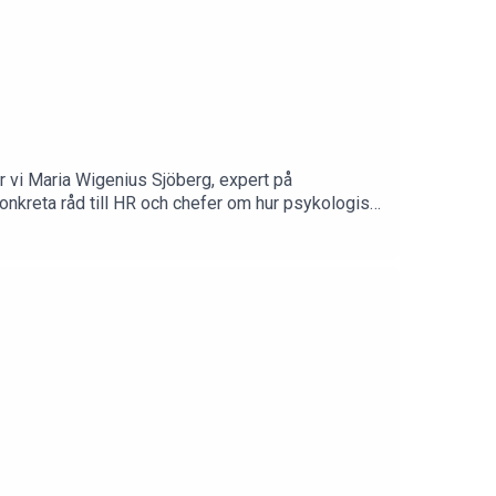
er vi Maria Wigenius Sjöberg, expert på
nkreta råd till HR och chefer om hur psykologisk
n tid av snabb förändring. Vi pratar om workshops,
ka utvecklas.HRnytt-podden produceras i samarbete
lla experter, ledare och HR-chefer för att ge