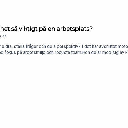
het så viktigt på en arbetsplats?
.
58
 bidra, ställa frågor och dela perspektiv? I det här avsnittet möt
d fokus på arbetsmiljö och robusta team.Hon delar med sig av ko
 att få fler röster att höras och varför trygghet är avgörande i e
 bättre förutsättningar för att både människor och verksamhet s
rtner och HR-konsult på FEM HR. I podden intervjuar Hanna aktue
området. Nya avsnitt släpps varje månad.https://www.femhr.se/