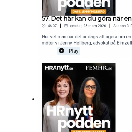
57. Det här kan du göra när 
|
|
46:07
onsdag 25 mars 2026
Season
3
,
Hur vet man när det är dags att agera om en m
möter vi Jenny Hellberg, advokat på Elmzell
chefer om hur man hanterar underprestation,
Play
tidiga insatser kan göra stor skillnad. De
väcker både igenkänning och nya insikter.
HR. I podden intervjuar Hanna aktuella exper
månad.https://www.femhr.se/