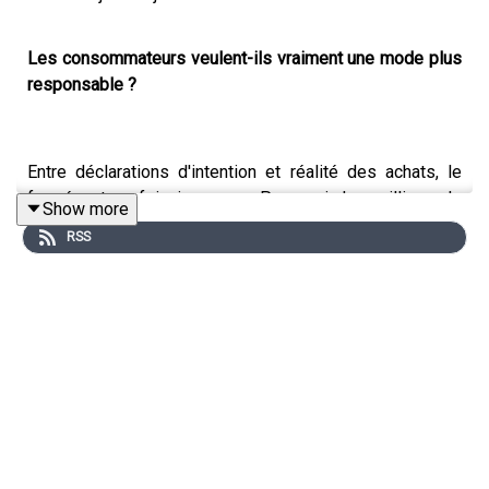
Les consommateurs veulent-ils vraiment une mode plus
responsable ?
Entre déclarations d'intention et réalité des achats, le
fossé est parfois immense. Pourquoi des millions de
Show more
Français affirment vouloir acheter moins mais mieux...
RSS
tout en continuant à plébisciter la fast et l’ultra fast-
fashion ?
Dans ce nouvel épisode d'
En Toute Transparence
, David
Garbous reçoit
Gaëlle Le Floch
, Strategic Insight Director
chez Worldpanel by Numerator, pour décrypter les
dernières tendances de consommation dans l'univers de
la mode.