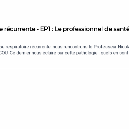
e récurrente - EP1 : Le professionnel de sant
1
se respiratoire récurrente, nous rencontrons le Professeur Nico
COU. Ce dernier nous éclaire sur cette pathologie : quels en so
olue-t-elle ? Dans cet épisode, vous trouverez les réponses à 
ain, qui se manifeste par la formation d’amas de cellules non ca