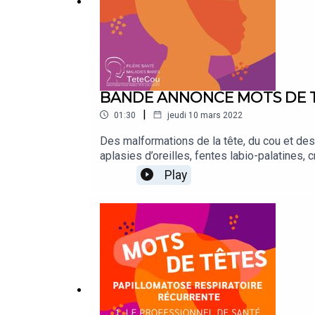
BANDE ANNONCE MOTS DE 
|
01:30
jeudi 10 mars 2022
Des malformations de la tête, du cou et des 
aplasies d’oreilles, fentes labio-palatines
« Mots de Tête », le podcast proposé par l
Play
chercheurs pour faire la lumière sur ces pa
familles ou aux associations, pour parler d
charge dès la naissance, rythmée par de mu
mais aussi, esthétiques. Parler de ces parcou
de ces enfants et adultes. Retrouvez-nous e