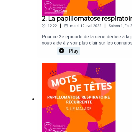
2. La papillomatose respiratoi
|
|
12:22
mardi 12 avril 2022
Saison
1
,
Ep.
Pour ce 2e épisode de la série dédiée à la 
nous aide à y voir plus clair sur les conna
est dédiée à la papillomatose respiratoire r
Play
d’amas de cellules non cancéreuses dans le