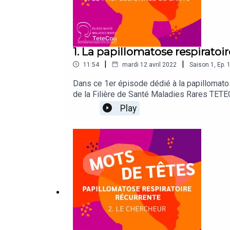
1. La papillomatose respiratoir
|
|
11:54
mardi 12 avril 2022
Saison
1
,
Ep.
Dans ce 1er épisode dédié à la papillomato
de la Filière de Santé Maladies Rares TETE
Quels en sont les traitements ? Comment év
Play
par une infection au virus du papillome hum
savoir +