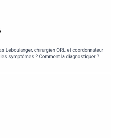
é
las Leboulanger, chirurgien ORL et coordonnateur
nt les symptômes ? Comment la diagnostiquer ?
toutes ces questions sur cette maladie causée
ncéreuses dans les voies respiratoires.Pour en