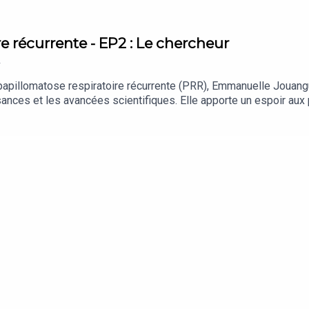
re récurrente - EP2 : Le chercheur
2
papillomatose respiratoire récurrente (PRR), Emmanuelle Jouanguy,
issances et les avancées scientifiques. Elle apporte un espoir a
écurrente, maladie causée par une infection au virus du papillom
s voies respiratoires.Pour en savoir +