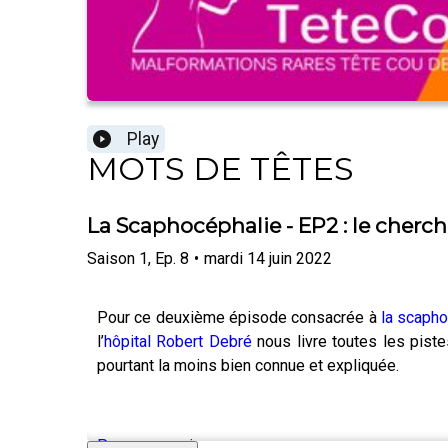
Play
MOTS DE TÊTES
La Scaphocéphalie - EP2 : le cherc
Saison
1
,
Ep.
8
•
mardi 14 juin 2022
Pour ce deuxième épisode consacrée à
la scapho
l’
hôpital Robert Debré
nous livre toutes les pist
pourtant la moins bien connue et expliquée.
Pour en savoir +