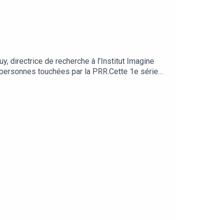
 directrice de recherche à l’Institut Imagine
ux personnes touchées par la PRR.Cette 1e série
e humain, qui se manifeste par la formation