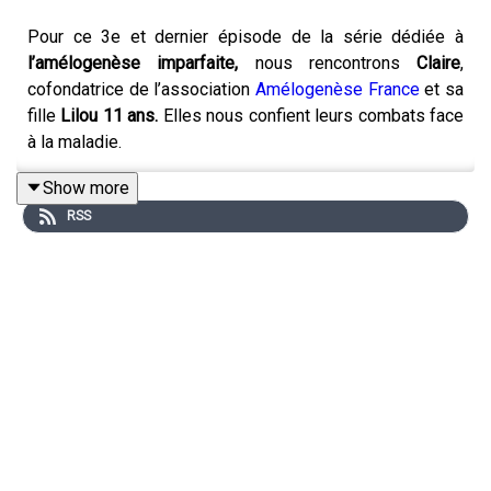
Pour ce 3e et dernier épisode de la série dédiée à
l’amélogenèse imparfaite,
nous rencontrons
Claire
,
cofondatrice de l’association
Amélogenèse France
et sa
fille
Lilou 11 ans.
Elles nous confient leurs combats face
à la maladie.
Show more
RSS
Cette 2e série est dédiée à
l’amélogenèse imparfaite,
une anomalie du développement de l’
émail dentaire
, rare
et d’origine génétique. Les dents ont une structure
anormale, qui les rend très fragiles ; les personnes
atteintes souffrent d’une
hypersensibilité
lorsqu’elles
boivent ou mangent. La couleur de leurs dents, très
inesthétique, est également source de difficultés dans
leurs relations avec les autres.