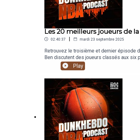
Les 20 meilleurs joueurs de l
|
02:40:37
mardi 23 septembre 2025
Retrouvez le troisième et dernier épisode d
Ben discutent des joueurs classés aux six pr
grande question: qui sera le prochain joueur
Play
20.09.2025Avec Matt, Constant et Ben.Pour 
3:25Le joueur classé #6 - 6:55Le joueur cla
classé #1 - 1:39:58Le DH20 à travers les an