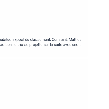
habituel rappel du classement, Constant, Matt et
tion, le trio se projette sur la suite avec une
re : Peluda ProductionPodcast enregistré le
00)Rappel du classement et des règles du DH20 -
1:05:33Le joueur classé #2 - 1:24:33Le joueur
o - 2:38:55