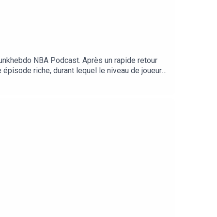
Dunkhebdo NBA Podcast. Après un rapide retour
épisode riche, durant lequel le niveau de joueurs
t enregistré le 12.09.2025Avec Matt, Constant et
e joueur classé #14 - (7:06)Le joueur classé #13
eur classé #9 - (1:33:37)Les joueurs classés #8