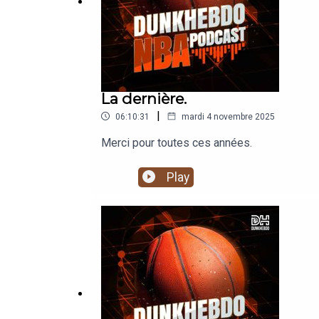
Les bons moves des Wizards - (52:21)
Des Nets muets - (56:04)
Outro (Magic, Philadelphie) - (1:00:20)
La dernière.
|
06:10:31
mardi 4 novembre 2025
Merci pour toutes ces années.
Play