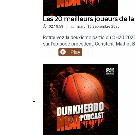
Les 20 meilleurs joueurs de l
|
02:18:58
mardi 16 septembre 2025
Retrouvez la deuxième partie du DH20 2025
sur l'épisode précédent, Constant, Matt et 
qui ont marqué la NBA durant la dernière d
Play
Ben.Pour contacter le podcast: podcast[@]d
- (24:58)Le joueur classé #12 - (42:06)Le j
et #7 - (1:42:55) Outro - (2:15:28)