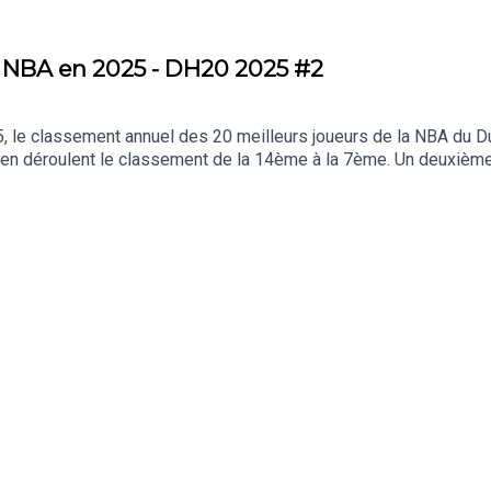
a NBA en 2025 - DH20 2025 #2
, le classement annuel des 20 meilleurs joueurs de la NBA du 
Ben déroulent le classement de la 14ème à la 7ème. Un deuxième 
écennie est discuté. Habillage sonore : Peluda ProductionPodcas
unkhebdo.frIntroduction - 0:00Le rappel du classement - (3:29)L
oueur classé #11 - (55:34)Le joueur classé #10 - (1:18:43)Le jou