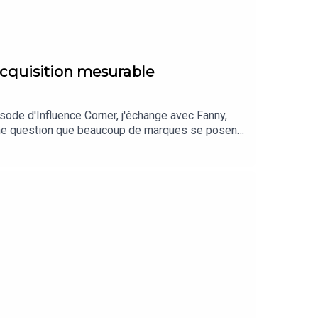
acquisition mesurable
sode d'Influence Corner, j'échange avec Fanny,
'une question que beaucoup de marques se posent
fluence, sélection de profils, gifting, UGC, droits
mé une stratégie influence désorganisée en levier
 Closet pilote sa stratégie d'acquisitionÀ
 bases de votre stratégie d'influence ?
e ? Optez pour un audit d'influence. Vous voulez