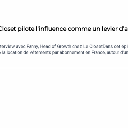
loset pilote l'influence comme un levier d'
 interview avec Fanny, Head of Growth chez Le ClosetDans cet épi
de la location de vêtements par abonnement en France, autour d
er l'influence comme un canal d'acquisition à part entière ?CAC in
agram : ensemble, nous décryptons comment Le Closet a transfor
e rentabilité assumée.L'influence à la performance : comment Le
ous a plu, laissez-nous un petit avis ⭐⭐⭐⭐⭐.Besoin de poser les
iques Vous voulez faire le point sur votre stratégie d'influenc
rs ? Optez pour une recommandation stratégique.