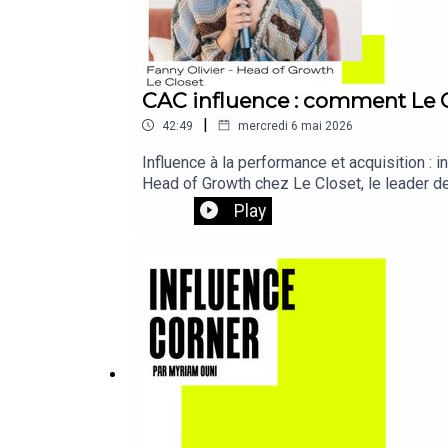
CAC influence : comment Le C
|
42:49
mercredi 6 mai 2026
Influence à la performance et acquisition :
Head of Growth chez Le Closet, le leader 
sans oser y répondre : peut-on vraiment pilot
Play
de médiatisation, stratégie TikTok vs Inst
de croissance mesurable, dans une logique d
écouter sans modération ! Et si l'épisode v
Échangeons ensemble autour de vos problémat
établir votre stratégie en seulement 10 jou