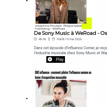
Si le message de Soun fait écho en vous n’hésitez
d’autres de découvrir son témoignage.
De Sony Music à WeRoad - Oser
|
46:06
mardi 19 mai 2026
Dans cet épisode d’Influence Corner, je reç
l’industrie musicale chez Sony Music et Wa
expérience d’attachée de presse dans le rap
Play
chez WeRoad, où elle pilote aujourd’hui des
programme de cet épisode :✨ Oser quitter 
émerger des artistes dans les médias main
Under 30✨ Pourquoi l’environnement de trava
pour toutes celles et ceux qui veulent donne