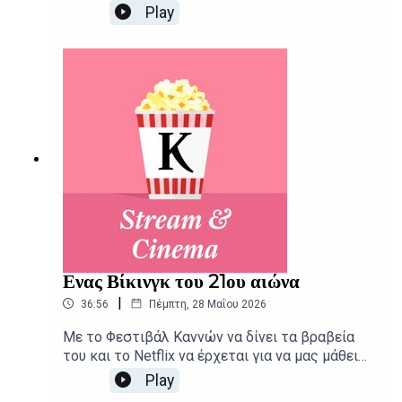
Stream and Cinema, το οποίο ξεκινά από τις
Play
χολιγουντιανές τάσεις για να φτάσει ως τις
«τάσεις» των δημοσκοπήσεων και ακόμα
παραπέρα. Δημοσιογραφική επιμέλεια -
Παρουσίαση: Αιμίλιος Χαρμπής, Αλεξάνδρα
ΣκαράκηΕπιμέλεια παραγωγής: Urbi Productions
Ενας Βίκινγκ του 21ου αιώνα
|
36:56
Πέμπτη, 28 Μαΐου 2026
Με το Φεστιβάλ Καννών να δίνει τα βραβεία
του και το Netflix να έρχεται για να μας μάθει
κινηματογραφική... μπαλίτσα, το Stream and
Play
Cinema παρουσιάζει τις νέες κυκλοφορίες σε