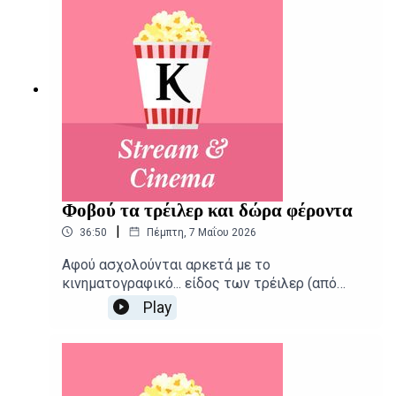
Αλεξάνδρα ΣκαράκηΕπιμέλεια παραγωγής: Urbi
Productions
Φοβού τα τρέιλερ και δώρα φέροντα
|
36:50
Πέμπτη, 7 Μαΐου 2026
Αφού ασχολούνται αρκετά με το
κινηματογραφικό... είδος των τρέιλερ (από
«Οδύσσεια μέχρι Μπέλα Ταρ) ο Αιμίλιος
Play
Χαρμπής και ο Κωνσταντίνος Γεωργόπουλος
καταγράφουν με συνέπεια τις νέες
κυκλοφορίες της εβδομάδας. Δημοσιογραφική
επιμέλεια - Παρουσίαση: Αιμίλιος
ΧαρμπήςΕπιμέλεια παραγωγής: Urbi Productions