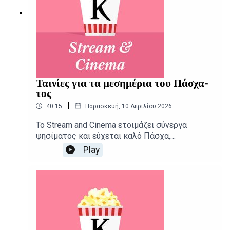
Ταινίες για τα μεσημέρια του Πάσχα-
τος
|
40:15
Παρασκευή, 10 Απριλίου 2026
Το Stream and Cinema ετοιμάζει σύνεργα
ψησίματος και εύχεται καλό Πάσχα,
κουβεντιάζοντας για τις αγαπημένες μας
Play
επικές ταινίες που συμπληρώνουν τις
πατροπαράδοτες συνήθειες αυτων των
ημερών.Δημοσιογραφική επιμέλεια -
Παρουσίαση: Αιμίλιος Χαρμπής, Αλεξάνδρα
ΣκαράκηΕπιμέλεια παραγωγής: Urbi Productions