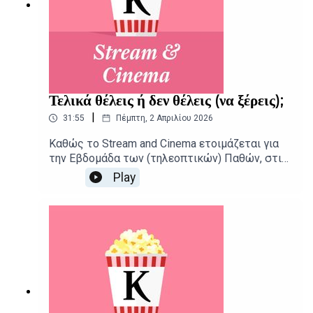
Τελικά θέλεις ή δεν θέλεις (να ξέρεις);
|
31:55
Πέμπτη, 2 Απριλίου 2026
Καθώς το Stream and Cinema ετοιμάζεται για
την Εβδομάδα των (τηλεοπτικών) Παθών, στις
αίθουσες φτάνει μια εναλλακτική ρομαντική
Play
κομεντί με λαμπερούς πρωταγωνιστές, αλλά
και ο πλατωνικός έρωτας του Αντόνιο
Βιβάλντι.Δημοσιογραφική επιμέλεια -
Παρουσίαση: Αιμίλιος Χαρμπής, Αλεξάνδρα
ΣκαράκηΕπιμέλεια παραγωγής: Urbi Productions