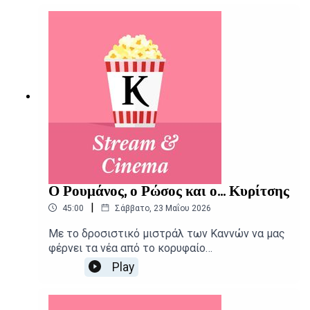
μεγάλη και μικρή οθόνη.Δημοσιογραφική
επιμέλεια - Παρουσίαση: Αιμίλιος
ΧαρμπήςΕπιμέλεια παραγωγής: Urbi Productions
Ο Ρουμάνος, ο Ρώσος και ο... Κυρίτσης
|
45:00
Σάββατο, 23 Μαΐου 2026
Με το δροσιστικό μιστράλ των Καννών να μας
φέρνει τα νέα από το κορυφαίο
κινηματογραφικό φεστιβάλ, το Stream and
Play
Cinema συστήνει ακόμα τις νέες ταινίες και
σειρές της εβδομάδας.Δημοσιογραφική
επιμέλεια - Παρουσίαση: Αιμίλιος Χαρμπής,