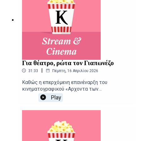
Για θέατρο, ρώτα τον Γιαπωνέζο
|
31:33
Πέμπτη, 16 Απριλίου 2026
Καθώς η επερχόμενη επανέναρξη του
κινηματογραφικού «Αρχοντα των
Δαχτυλιδιών» αποκαλύπτει τους
Play
πρωταγωνιστές της, μια από τις μεγαλύτερες
εισπρακτικές επιτυχίες της Απω Ανατολής
φτάνει και στις ελληνικές αίθουσες.
Δημοσιογραφική επιμέλεια - Παρουσίαση:
Αιμίλιος Χαρμπής, Αλεξάνδρα
ΣκαράκηΕπιμέλεια παραγωγής: Urbi Productions