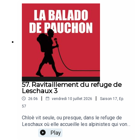
République et du château de Versailles avec
Bertrand. Bonne balado !
57. Ravitaillement du refuge de
Leschaux 3
|
|
26:06
vendredi 10 juillet 2026
Saison
17
,
Ep.
57
Chloè vit seule, ou presque, dans le refuge de
Leschaux où elle accueille les alpinistes qui vont
gravir les Grandes Jorasses. Tout n'est pas
Play
simple mais le cadre est exceptionnel, et quand