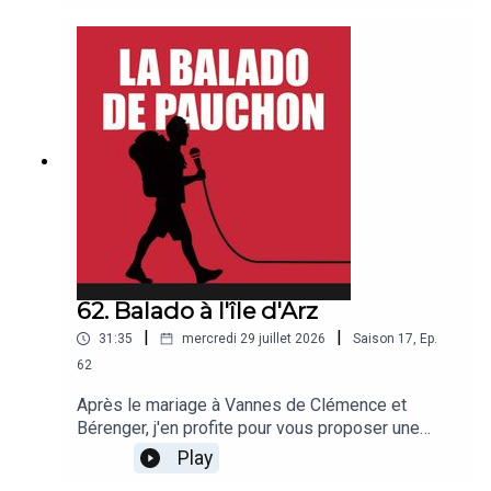
réalisé le tour du monde en ballon en 1999. Bonne
balado !
62. Balado à l'île d'Arz
|
|
31:35
mercredi 29 juillet 2026
Saison
17
,
Ep.
62
Après le mariage à Vannes de Clémence et
Bérenger, j'en profite pour vous proposer une
balado sur l'île d'Arz, dans le golfe du
Play
Morbihan.Tout le monde à bord avec Jean Bulot et