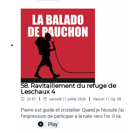
Comte, 90 ans, ancien instituteur et guide, qui a
ravitaillé le refuge du Couvercle quand il était
jeune. Bonne balado !
58. Ravitaillement du refuge de
Leschaux 4
|
|
22:57
samedi 11 juillet 2026
Saison
17
,
Ep.
58
Pierre est guide et cristallier. Quand je l'écoute j'ai
l'impression de participer à la ruée vers l'or. Il va
être question de piolet d'Or, avec Frédéric, de
Play
contrôle fiscal avec Olivier, de l'Aiguille de la