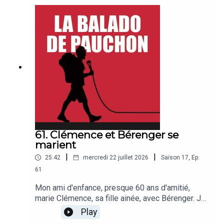
bonne balado !
61. Clémence et Bérenger se
marient
|
|
25:42
mercredi 22 juillet 2026
Saison
17
,
Ep.
61
Mon ami d'enfance, presque 60 ans d'amitié,
marie Clémence, sa fille ainée, avec Bérenger. Je
ne pensais pas sortir mon micro mais il m'a
Play
provoqué, et je n'ai pas résisté. J'aime les