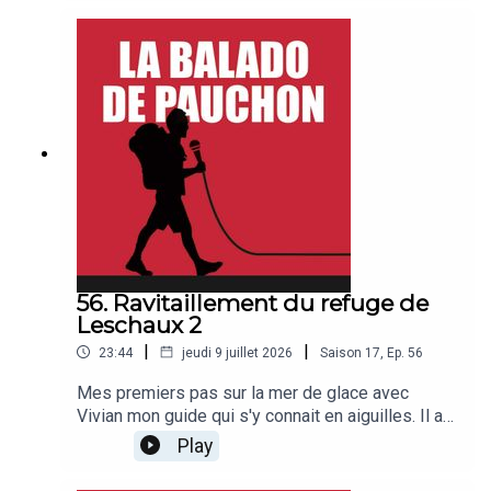
Hugo vient la voir en parapente en partant de
l'Aiguille du Midi, la vie est belle. Bonne balado !
56. Ravitaillement du refuge de
Leschaux 2
|
|
23:44
jeudi 9 juillet 2026
Saison
17
,
Ep.
56
Mes premiers pas sur la mer de glace avec
Vivian mon guide qui s'y connait en aiguilles. Il a
skié les 82 sommets des Alpes de plus de 4000
Play
mètres, tout est sur son site vivianbruchet.com.
Bonne balado !