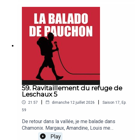
Entreprise et Découverte, association nationale
de la visite d'entreprise. Ainsi sont répertoriées
plus de 350 entreprises emblématiques que l'on
peut visiter. En ce lendemain du 14 juillet, je vous
propose de visiter l'usine du slip français à
Aubervilliers. Bonne balado !
59. Ravitaillement du refuge de
Leschaux 5
|
|
21:57
dimanche 12 juillet 2026
Saison
17
,
Ep.
59
De retour dans la vallée, je me balade dans
Chamonix. Margaux, Amandine, Louis me
racontent leur histoire et je rencontre Armand
Play