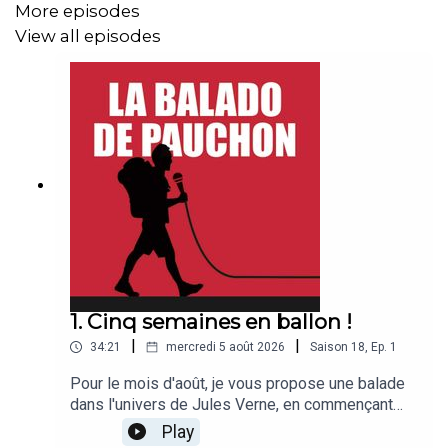
More episodes
View all episodes
1. Cinq semaines en ballon !
|
|
34:21
mercredi 5 août 2026
Saison
18
,
Ep.
1
Pour le mois d'août, je vous propose une balade
dans l'univers de Jules Verne, en commençant
par 5 semaines en ballon, en compagnie de
Play
Bertrand Piccard, psychiatre explorateur, qui a