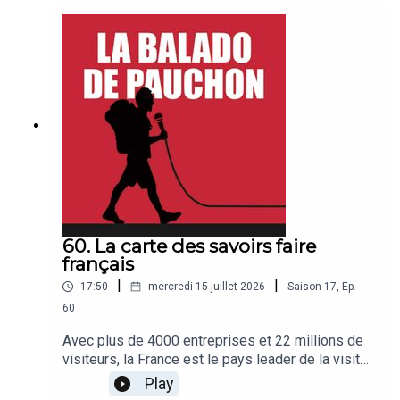
mariages, pour les rencontres que l'on peut faire.
Je vous laisse découvrir le résultat. Bonne
balado, bonne chance Anatole et beaucoup de
bonheur aux mariés !
60. La carte des savoirs faire
français
|
|
17:50
mercredi 15 juillet 2026
Saison
17
,
Ep.
60
Avec plus de 4000 entreprises et 22 millions de
visiteurs, la France est le pays leader de la visite
d'entreprise. Michelin vient de créer la carte de
Play
France des savoir-faire en collaboration avec