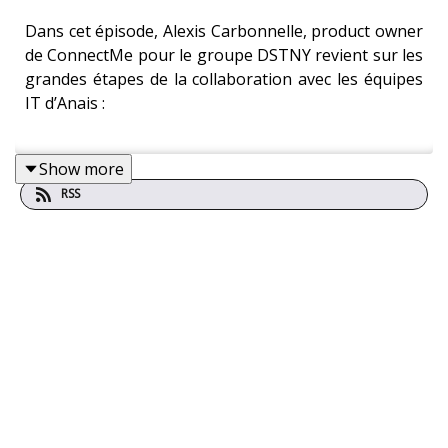
Dans cet épisode, Alexis Carbonnelle, product owner
de ConnectMe pour le groupe DSTNY revient sur les
grandes étapes de la collaboration avec les équipes
IT d’Anais :
Show more
Pourquoi faire évoluer la solution ?
RSS
Quels ont été les challenges du projet ?
Quel résultat ?
Vous voulez en savoir plus ? Découvrez notre site
Anais Digital
.
Bonne écoute !