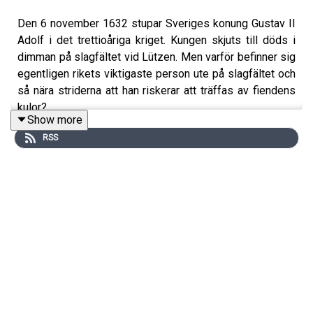
Den 6 november 1632 stupar Sveriges konung Gustav II
Adolf i det trettioåriga kriget. Kungen skjuts till döds i
dimman på slagfältet vid Lützen. Men varför befinner sig
egentligen rikets viktigaste person ute på slagfältet och
så nära striderna att han riskerar att träffas av fiendens
kulor?
Show more
RSS
I historien om Gustav II Adolf framträder en bild av en
krigarkung. Gustav II Adolf var sedan barnsben
fascinerad av krig och vapen. Samtidigt var de nya
idealen i hans samtid krävande. Ett tungt ansvar i rollen
som hela Sveriges husbonde och furste vilade på
kungens axlar.
I detta avsnitt av
En oväntad historia
samtalar