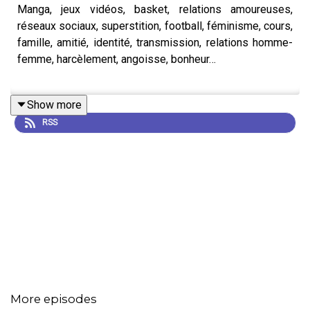
Manga, jeux vidéos, basket, relations amoureuses,
réseaux sociaux, superstition, football, féminisme, cours,
famille, amitié, identité, transmission, relations homme-
femme, harcèlement, angoisse, bonheur…
Show more
Dans cet épisode hors série d'Il était des Voix, nous
RSS
donnons la parole à de jeunes lycéens d’Île-de-France.
Cette année, le Paris Podcast Festival et la Gaîté Lyrique
se sont associés pour créer Il était des Voix Lycéennes :
Un programme d’éducation artistique et culturelle , qui
propose à des lycéens de découvrir le podcast par
l’écoute et la pratique.
More episodes
Accompagnés de cinq autrices et auteurs de podcasts,