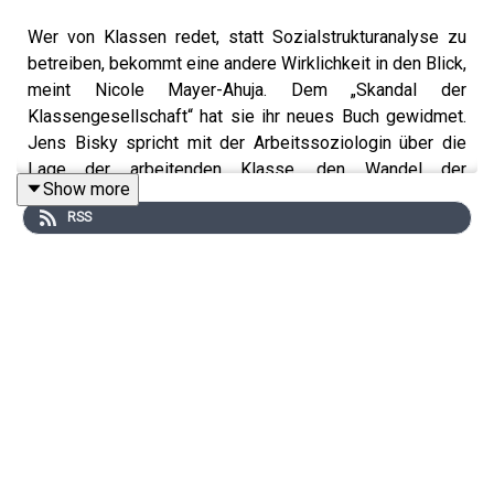
Wer von Klassen redet, statt Sozialstrukturanalyse zu
betreiben, bekommt eine andere Wirklichkeit in den Blick,
meint Nicole Mayer-Ahuja. Dem „Skandal der
Klassengesellschaft“ hat sie ihr neues Buch gewidmet.
Jens Bisky spricht mit der Arbeitssoziologin über die
Lage der arbeitenden Klasse, den Wandel der
Show more
Arbeitswelt, den schlechten Ruf des
RSS
Normalarbeitsverhältnisses, Solidarität und
Möglichkeiten zur Veränderung.
Nicole Mayer-Ahuja ist Professorin für Soziologie in
Göttingen. Vor wenigen Wochen erschien im Verlag C.H.
Beck ihr Buch „Klassengesellschaft akut – Warum
Lohnarbeit spaltet und wie es anders gehen kann“.