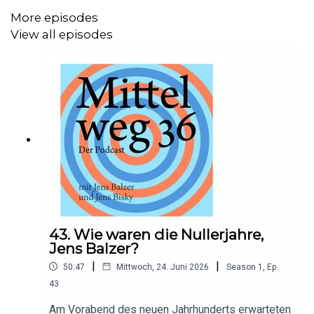
https://www.hamburger-edition.de/zeitschrift-
More episodes
mittelweg-36/podcast/
View all episodes
.....
43. Wie waren die Nullerjahre,
Jens Balzer?
|
|
50:47
Mittwoch, 24. Juni 2026
Season
1
,
Ep.
43
Am Vorabend des neuen Jahrhunderts erwarteten