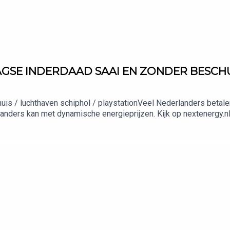
GSE INDERDAAD SAAI EN ZONDER BESCHUTTI
nhuis / luchthaven schiphol / playstationVeel Nederlanders betale
 anders kan met dynamische energieprijzen. Kijk op nextenergy.nl 
dverteren in deze podcast? Stuur een mailtje naar: Adverteerder
adverteren@bienmedia.nl