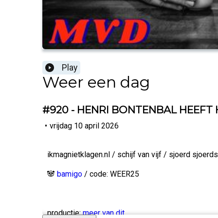
Play
Weer een dag
#920 - HENRI BONTENBAL HEEFT H
•
vrijdag 10 april 2026
ikmagnietklagen.nl / schijf van vijf / sjoerd sjoe
🐼
bamigo
/ code: WEER25
productie:
meer van dit