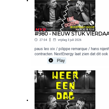
#980 - NIEUW STUK VIERDAA
|
27:04
vrijdag 3 juli 2026
paus leo xiv / pilippe remarque / hans nije
contracten. NextEnergy laat zien dat dit ook
Meer van ditMuziek: Keez GroentemanWil je a
Play
adverteren@meervandit.nl(Media)bureaus: 