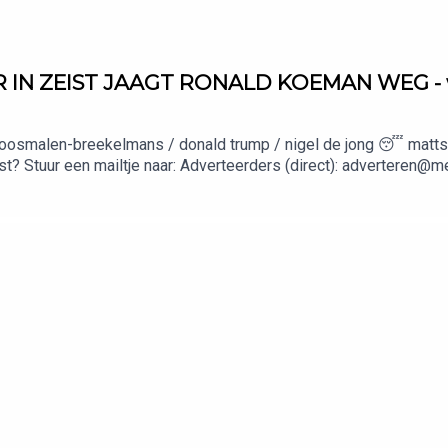
 IN ZEIST JAAGT RONALD KOEMAN WEG - wo
oosmalen-breekelmans / donald trump / nigel de jong 😴 matts
t? Stuur een mailtje naar: Adverteerders (direct): adverteren@m