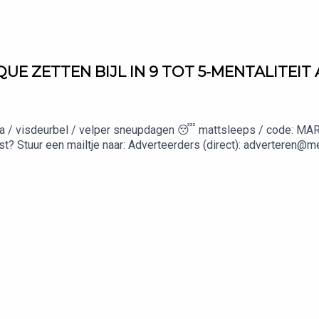
QUE ZETTEN BIJL IN 9 TOT 5-MENTALITEIT
acda / visdeurbel / velper sneupdagen 😴 mattsleeps / code: M
t? Stuur een mailtje naar: Adverteerders (direct): adverteren@m