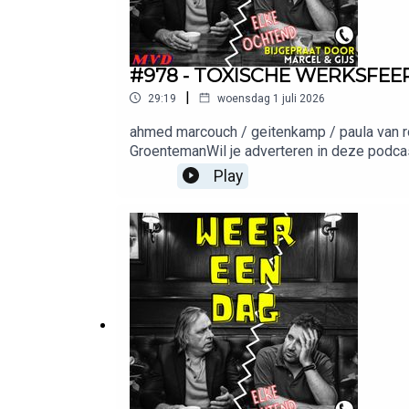
#978 - TOXISCHE WERKSFEER
|
29:19
woensdag 1 juli 2026
ahmed marcouch / geitenkamp / paula van r
GroentemanWil je adverteren in deze podcas
adverteren@bienmedia.nl
Play