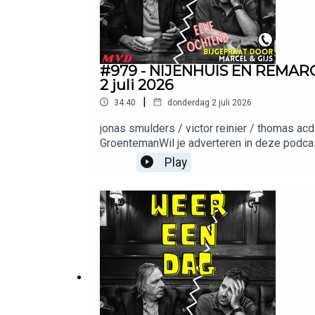
#979 - NIJENHUIS EN REMAR
2 juli 2026
|
34:40
donderdag 2 juli 2026
jonas smulders / victor reinier / thomas 
GroentemanWil je adverteren in deze podcas
adverteren@bienmedia.nl
Play