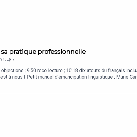
r sa pratique professionnelle
n
1
,
Ep.
7
 objections ; 9’50 reco lecture ; 10’18 dix atouts du français inclus
is est à nous ! Petit manuel d'émancipation linguistique ; Marie Ca
ilm La cité de la peur ; extrait de la bande son de la série télé
 7