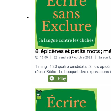
8. épicènes et petits mots ;
|
|
16:09
vendredi 7 octobre 2022
Saison
1
Timing : 1’20 quatre candidats ; 2’ les épicè
récap’.Biblio : Le bouquet des expressions
Swingirls ; réplique de la série Kaamelot ;
Play
l’infolett’ du 7