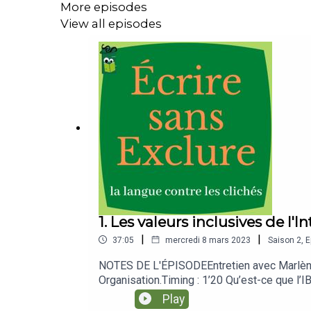
More episodes
View all episodes
1. Les valeurs inclusives de l'
|
|
37:05
mercredi 8 mars 2023
Saison
2
,
E
NOTES DE L'ÉPISODEEntretien avec Marlène 
Organisation.Timing : 1’20 Qu’est-ce que l’I
recrutement 32’22 Rigueur de traitement 34 
Play
of-the-ib/the-ib-learner-profile/