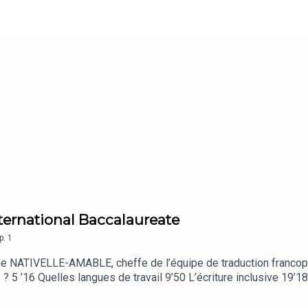
International Baccalaureate
p.
1
NATIVELLE-AMABLE, cheffe de l’équipe de traduction francopho
B ? 5 ’16 Quelles langues de travail 9’50 L’écriture inclusive 19’
’40 Les difficultés 35’55 Recommandations pour les oreillesPour 