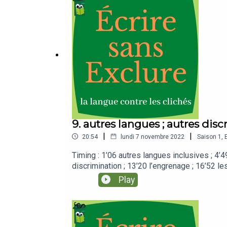
9. autres langues ; autres dis
|
|
20:54
lundi 7 novembre 2022
Saison
1
,
Timing : 1’06 autres langues inclusives ; 4’49
discrimination ; 13’20 l’engrenage ; 16’52 l
Charlotte Puiseux, en allemand ; langues ro
Play
accompagnerInscription à l’infolett’ du 7