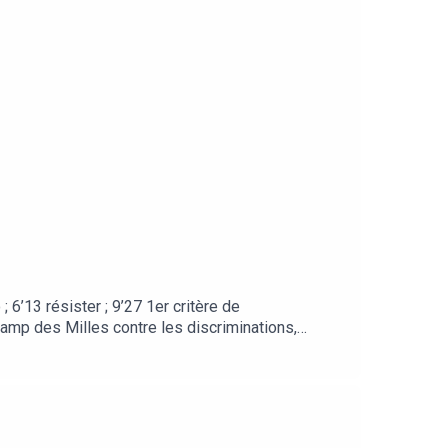
; 6’13 résister ; 9’27 1er critère de
 Camp des Milles contre les discriminations,
Mille ; .Des ressources offertes pour vous