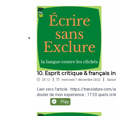
10. Esprit critique & français in
|
|
25:12
mercredi 7 décembre 2022
Saiso
Lien vers l’article : https://translature.com
douter de mon expérience ; 11’20 quels critè
ressources offertes pour vous accompagnerIn
Play