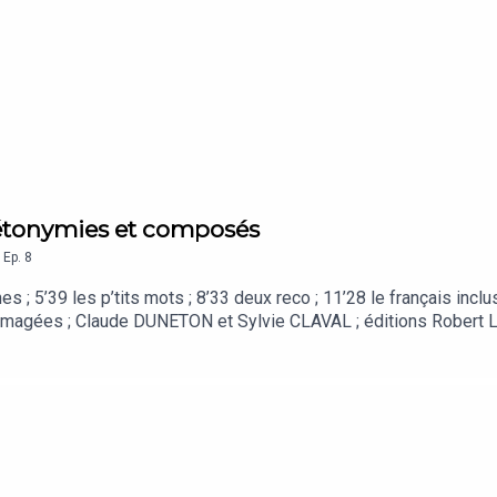
 métonymies et composés
,
Ep.
8
nes ; 5’39 les p’tits mots ; 8’33 deux reco ; 11’28 le français incl
 imagées ; Claude DUNETON et Sylvie CLAVAL ; éditions Robert La
 Extrait du sketch la journée vérité de Florence Foresti.Des ress