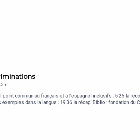
criminations
Ep.
9
 point commun au français et à l’espagnol inclusifs ; 5’25 la reco 
es exemples dans la langue ; 19’36 la récap’.Biblio : fondation du
manes ; Crédits musique : Swingirls ; extrait vidéo du Camp des 