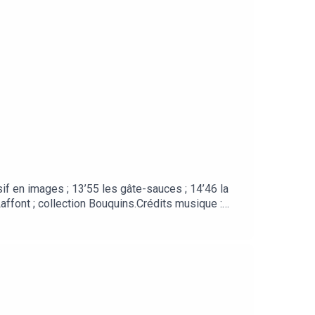
usif en images ; 13’55 les gâte-sauces ; 14’46 la
ffont ; collection Bouquins.Crédits musique :
ources offertes pour vous accompagnerInscription à