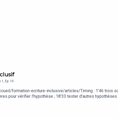
clusif
n
1
,
Ep.
10
/accueil/formation-ecriture-inclusive/articles/Timing : 1’46 trois 
res pour vérifier l’hypothèse ; 18’33 tester d’autres hypothèses 
scription à l’infolett’ du 7