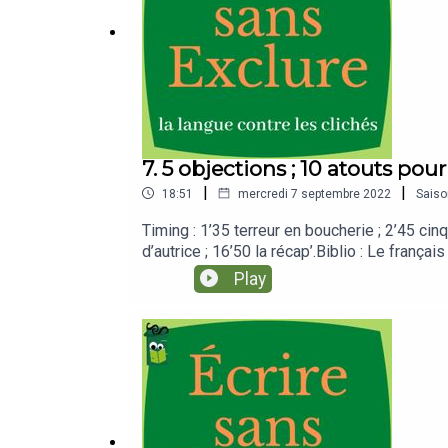
7. 5 objections ; 10 atouts pou
|
|
18:51
mercredi 7 septembre 2022
Saiso
Timing : 1’35 terreur en boucherie ; 2’45 cinq
d’autrice ; 16’50 la récap’.Biblio : Le frança
Crédits musique : Swingirls ; réplique du f
Play
vous accompagnerInscription à l’infolett’ du