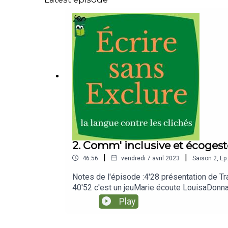
2. Comm' inclusive et écoges
|
|
46:56
vendredi 7 avril 2023
Saison
2
,
Ep.
Notes de l'épisode :4'28 présentation de Trai
40'52 c'est un jeuMarie écoute LouisaDonn
Play