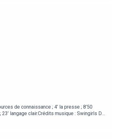
sources de connaissance ; 4’ la presse ; 8’50
; 23’ langage clair.Crédits musique : Swingirls Des