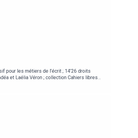
if pour les métiers de l’écrit ; 14’26 droits
ndéa et Laélia Véron ; collection Cahiers libres
visée WonderWoman.Des ressources offertes pour