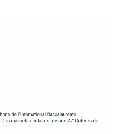
ne de l’International Baccalaureate
18 Des manuels scolaires révisés 27’ Critères de
en savoir plus : https://www.ibo.org/fr/benefits-