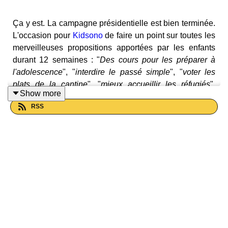
Ça y est. La campagne présidentielle est bien terminée.
L'occasion pour
Kidsono
de faire un point sur toutes les
merveilleuses propositions apportées par les enfants
durant 12 semaines : "
Des cours pour les préparer à
l'adolescence
", "
interdire le passé simple
", "
voter les
plats de la cantine
", "
mieux accueillir les réfugiés
",
Show more
"
programmer des musiques de tous les pays à la radio
",
RSS
"
protéger les enfants d'Internet
", "
installer des cirques
dans les cours d'école
" ou encore "
se révolter contre la
guerre !
"
Farfelues, inattendues, originales et toujours pleines de
bon sens, ces idées d'enfant rappellent aux adultes qu'il
est bon de les écouter.
Un grand merci à eux, à leurs parents et aux
professeur(e)s sans qui ce podcast n'aurait pas pu voir
le jour.