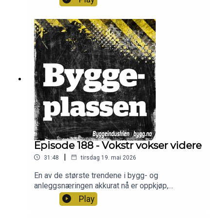
av bygg og anleggsbransjen blir det mest
aktivitet fremover. Sjefredaktør i Byggeindustrien
Arve Brekkhus har noen betraktninger, og
seniorøkonom David Lund fra Prognosesenteret
har med seg ferske prognoser. Programledere er
Frode Aga og Christian Aarhus.
Episode 188 - Vokstr vokser videre
|
31:48
tirsdag 19. mai 2026
En av de største trendene i bygg- og
anleggsnæringen akkurat nå er oppkjøp,
konsolidering og nye konsernmodeller. Vokstr har
Play
kjøpt seg store på få år, og i denne episoden
forteller Vokstr-sjef Markus Stellander om både