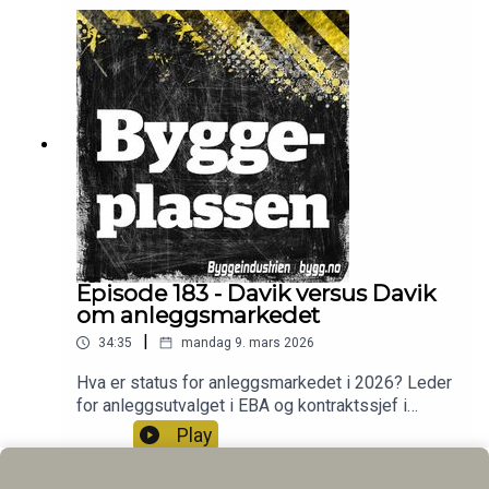
forteller om hvordan er blitt påvirket og hva
Bertelsen & Garpestad har betydd for kommunen.
I studio Frode Aga, Arve Brekkhus, Christian
Aarhus og Ingvill Hafver.
Episode 183 - Davik versus Davik
om anleggsmarkedet
|
34:35
mandag 9. mars 2026
Hva er status for anleggsmarkedet i 2026? Leder
for anleggsutvalget i EBA og kontraktssjef i
Implenia, Ole-Henning Davik møter
Play
utbyggingsdirektør Kjell Inge Davik i Statens
vegvesen i debatt om anleggsmarkedet.