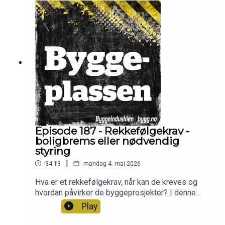
veien hit og veien videre. Programledere er Frode
Aga og Christian Aarhus
Episode 187 - Rekkefølgekrav -
boligbrems eller nødvendig
styring
|
34:13
mandag 4. mai 2026
Hva er et rekkefølgekrav, når kan de kreves og
hvordan påvirker de byggeprosjekter? I denne
episoden er advokat Kine Bjørnerud Bergan fra
Play
advokatfirmaet Føyen og administrerende
direktør Sverre Molvik i Selvaag Bolig gjester.