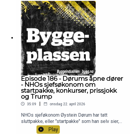
Kommunal- og distriktsminister Bjørnar Skjæran
(Ap) er også med i et telefonintervju.
Programledere er Frode Aga og Christian Aarhus
Episode 186 - Dørums åpne dører
- NHOs sjefsøkonom om
startpakke, konkurser, prissjokk
og Trump
|
35:09
onsdag 22. april 2026
NHOs sjeføkonom Øystein Dørum har tatt
sluttpakke, eller "startpakke" som han selv sier,
og gir seg ved månedsskiftet etter snart 10 år i
Play
NHO. I denne episoden snakker han om åpne