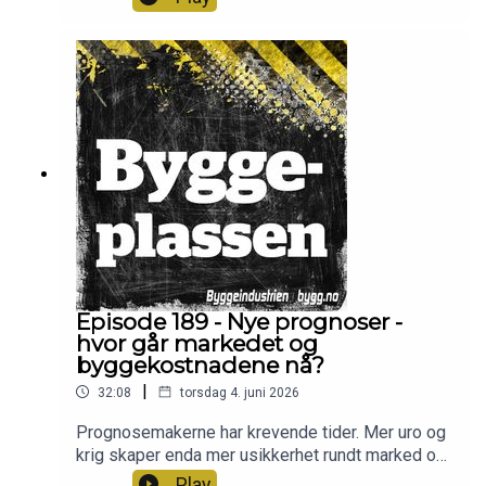
gründerselskap til milliardvirksomhet.
Programledere er Frode Aga og Christian Aarhus.
Episode 189 - Nye prognoser -
hvor går markedet og
byggekostnadene nå?
|
32:08
torsdag 4. juni 2026
Prognosemakerne har krevende tider. Mer uro og
krig skaper enda mer usikkerhet rundt marked og
byggekostnader. Hvor går de nå? Og i hvilke deler
Play