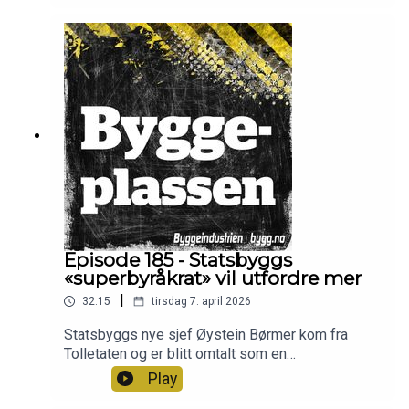
dører i arbeidslivet og veien videre, både for seg
selv, men også for en byggenæring som må
håndtere økte byggekosntader, høye renter,
stigende drivstoffpriser, kriger, Trump-uro og
konkurser. Programledere er Frode Aga og
Christian Aarhus.
Episode 185 - Statsbyggs
«superbyråkrat» vil utfordre mer
|
32:15
tirsdag 7. april 2026
Statsbyggs nye sjef Øystein Børmer kom fra
Tolletaten og er blitt omtalt som en
«superbyråkrat». I denne episoden snakker
Play
Børmer om hvordan hans møte med