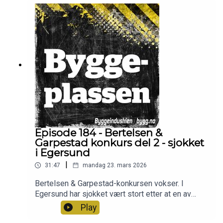
byggenæringen har vært og hva han mener blir
viktig fremover. Han legger vekt på at samarbeid
er avgjørende, men mener samtidig Statsbygg må
utfordre mer. Programleder er Frode Aga.
Episode 184 - Bertelsen &
Garpestad konkurs del 2 - sjokket
i Egersund
|
31:47
mandag 23. mars 2026
Bertelsen & Garpestad-konkursen vokser. I
Egersund har sjokket vært stort etter at en av
kommunens viktigste arbeidsgivere forsvant.
Play
Ordfører i Eigersund kommune, Anja Hovland,