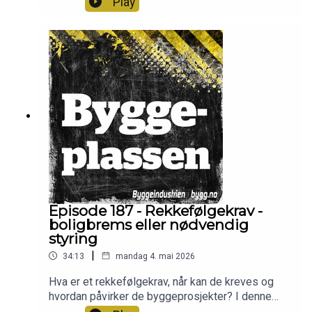
Play
kjøpt seg store på få år, og i denne episoden
forteller Vokstr-sjef Markus Stellander om både
veien hit og veien videre. Programledere er Frode
Aga og Christian Aarhus
Episode 187 - Rekkefølgekrav -
boligbrems eller nødvendig
styring
|
34:13
mandag 4. mai 2026
Hva er et rekkefølgekrav, når kan de kreves og
hvordan påvirker de byggeprosjekter? I denne
episoden er advokat Kine Bjørnerud Bergan fra