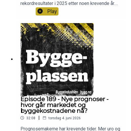
rekordresultater i 2025 etter noen krevende år.
Konsernsjef Peter Sandrup forteller om reisen fra
Play
gründerselskap til milliardvirksomhet.
Programledere er Frode Aga og Christian Aarhus.
Episode 189 - Nye prognoser -
hvor går markedet og
byggekostnadene nå?
|
32:08
torsdag 4. juni 2026
Prognosemakerne har krevende tider. Mer uro og