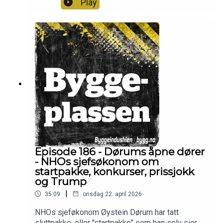
Play
advokatfirmaet Føyen og administrerende
direktør Sverre Molvik i Selvaag Bolig gjester.
Kommunal- og distriktsminister Bjørnar Skjæran
(Ap) er også med i et telefonintervju.
Programledere er Frode Aga og Christian Aarhus
Episode 186 - Dørums åpne dører
- NHOs sjefsøkonom om
startpakke, konkurser, prissjokk
og Trump
|
35:09
onsdag 22. april 2026
NHOs sjeføkonom Øystein Dørum har tatt
sluttpakke, eller "startpakke" som han selv sier,