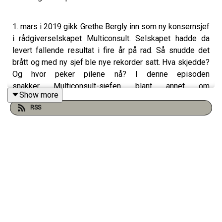
1. mars i 2019 gikk Grethe Bergly inn som ny konsernsjef
i rådgiverselskapet Multiconsult. Selskapet hadde da
levert fallende resultat i fire år på rad. Så snudde det
brått og med ny sjef ble nye rekorder satt. Hva skjedde?
Og hvor peker pilene nå? I denne episoden
snakker Multiconsult-sjefen blant annet om
Show more
snuoperasjonen fra 2019, markedutsikter og usikkerhet,
RSS
kunstig intelligens og om hjemmekontorets fremtid.
Programledere er Frode Aga og Christian Aarhus.