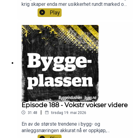
krig skaper enda mer usikkerhet rundt marked og
byggekostnader. Hvor går de nå? Og i hvilke deler
Play
av bygg og anleggsbransjen blir det mest
aktivitet fremover. Sjefredaktør i Byggeindustrien
Arve Brekkhus har noen betraktninger, og
seniorøkonom David Lund fra Prognosesenteret
har med seg ferske prognoser. Programledere er
Frode Aga og Christian Aarhus.
Episode 188 - Vokstr vokser videre
|
31:48
tirsdag 19. mai 2026
En av de største trendene i bygg- og
anleggsnæringen akkurat nå er oppkjøp,
konsolidering og nye konsernmodeller. Vokstr har