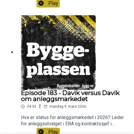
kommunens viktigste arbeidsgivere forsvant.
Play
Ordfører i Eigersund kommune, Anja Hovland,
forteller om hvordan er blitt påvirket og hva
Bertelsen & Garpestad har betydd for kommunen.
I studio Frode Aga, Arve Brekkhus, Christian
Aarhus og Ingvill Hafver.
Episode 183 - Davik versus Davik
om anleggsmarkedet
|
34:35
mandag 9. mars 2026
Hva er status for anleggsmarkedet i 2026? Leder
for anleggsutvalget i EBA og kontraktssjef i
Implenia, Ole-Henning Davik møter
Play