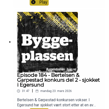
«superbyråkrat». I denne episoden snakker
Play
Børmer om hvordan hans møte med
byggenæringen har vært og hva han mener blir
viktig fremover. Han legger vekt på at samarbeid
er avgjørende, men mener samtidig Statsbygg må
utfordre mer. Programleder er Frode Aga.
Episode 184 - Bertelsen &
Garpestad konkurs del 2 - sjokket
i Egersund
|
31:47
mandag 23. mars 2026
Bertelsen & Garpestad-konkursen vokser. I
Egersund har sjokket vært stort etter at en av