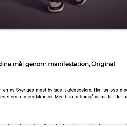
 dina mål genom manifestation, Original
h – en av Sveriges mest hyllade skådespelare. Han tar oss me
eriges största tv-produktioner. Men bakom framgångarna har det
r, stå upp för sin inre röst och våga skapa ett liv på sina egna vi