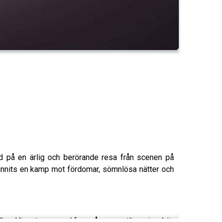
d på en ärlig och berörande resa från scenen på
 funnits en kamp mot fördomar, sömnlösa nätter och
llkor. Vi pratar om vad framgång egentligen innebär,