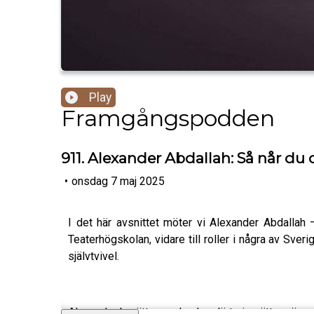
Play
Framgångspodden
911. Alexander Abdallah: Så når du
•
onsdag 7 maj 2025
I det här avsnittet möter vi Alexander Abdalla
Teaterhögskolan, vidare till roller i några av Sv
självtvivel.
Alexander berättar om hur han lärt sig sätta gränse