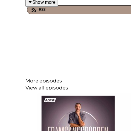
Show more
vikten av att hitta sitt "varför" – och hur konsten bliv
RSS
Han delar också med sig av sina dagliga rutiner m
om kraften i manifestation och varför man ska va
Detta är ett djupt och inspirerande samtal om att fö
More episodes
Följ Alexander
här
.
View all episodes
Läs mer om Qliro
här
.
Följ Qliro på
LinkedIn
.