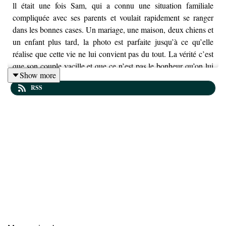
ll était une fois Sam, qui a connu une situation familiale
compliquée avec ses parents et voulait rapidement se ranger
dans les bonnes cases. Un mariage, une maison, deux chiens et
un enfant plus tard, la photo est parfaite jusqu’à ce qu’elle
réalise que cette vie ne lui convient pas du tout. La vérité c’est
que son couple vacille et que ce n’est pas le bonheur qu’on lui
Show more
avait vendu.
RSS
À l’époque elle a une opportunité de travail et propose à son
mari de changer d’air mais il refuse. Alors elle part vivre à
500km avec son petit garçon de deux ans. La relation à
distance du couple ne fait pas long feu et fini par s’éteindre
complètement.
Alors Sam illustratrice tout juste diplômée et maman solo doit
reconstruire son village dans cette nouvelle ville où elle ne