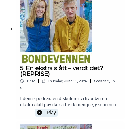
podcast blir presentert i samarbeid med
Sparebank 1 SR-Bank og Tveit Rekneskap og
Felleskjøpet Rogaland Agder.
5. En ekstra slått – verdt det?
(REPRISE)
|
|
31:32
Thursday, June 11, 2026
Season
2
,
Ep.
5
I denne podcasten diskuterer vi hvordan en
ekstra slått påvirker arbeidsmengde, økonomi og
fôringssituasjon. Leder for grovfôrsatsinga i
Play
TINE, Helge Øksendal, har regna grundig på dette,
og formidler sine tanker. Stein Gunnar Nordeide,
melkeprodusent på Nedstrand, har gått over fra to