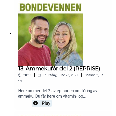
TINE, Randi Therese Garmo, og praktiske råd fra
melkeprodusent Lars Egil Lauten.Fagbladet
Bondevennens podcast blir presentert i
samarbeid med Sparebank 1 SR-Bank og Tveit
Rekneskap og Felleskjøpet Rogaland Agder.
13. Ammekufôr del 2 (REPRISE)
|
|
28:58
Thursday, June 25, 2026
Season
2
,
Ep.
13
Her kommer del 2 av episoden om fôring av
ammeku. Du får høre om vitamin- og
mineraltildeling, sykdomsforebygging og det som
Play
skal til for å ha en frisk besetning med ammekyr,
som avvenner store kalver.Fagsjef Drøv i