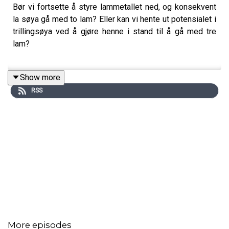
Bør vi fortsette å styre lammetallet ned, og konsekvent
la søya gå med to lam? Eller kan vi hente ut potensialet i
trillingsøya ved å gjøre henne i stand til å gå med tre
lam?
Show more
Hør Bondevennens Ingvild Steinnes Luteberet ta
RSS
diskusjonen med veterinær og sauebonde Johan
Eggebø.
Fagbladet Bondevennens podcast blir presentert i
samarbeid med BondeKompaniet
More episodes