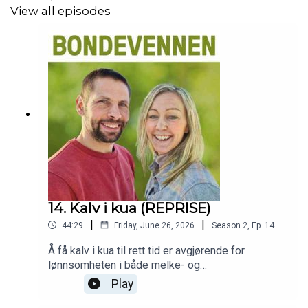
View all episodes
14. Kalv i kua (REPRISE)
|
|
44:29
Friday, June 26, 2026
Season
2
,
Ep.
14
Å få kalv i kua til rett tid er avgjørende for
lønnsomheten i både melke- og
ammekuproduksjon. Men hvordan? I denne
Play
episoden får du de beste tipsene til veterinær i