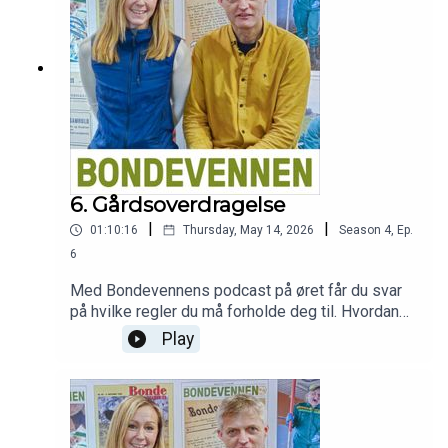
BondeKompaniet.
6. Gårdsoverdragelse
|
|
01:10:16
Thursday, May 14, 2026
Season
4
,
Ep.
6
Med Bondevennens podcast på øret får du svar
på hvilke regler du må forholde deg til. Hvordan
kan begge generasjoner komme best mulig ut –
Play
både økonomisk og skattemessig? Og hvordan
håndterer dere søsken, arv og forventninger?
Martin Svebestad fra Jæren Regnskap deler
innsikt og praktiske råd fra mange års erfaring
som rådgiver innen