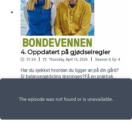
BondeKompaniet.
4. Oppdatert på gjødselregler
|
|
31:54
Thursday, April 16, 2026
Season
4
,
Ep.
4
Har du sjekket hvordan du ligger an på din gård?
Er balansegjødsling løsningen?Få en praktisk
forklaring på hvordan nye regler slår ut på ditt
Play
bruk.Episoden er laget av Bondevennens
podcastprodusent Ingvild Steinnes Luteberget i
samtale med NLR-rådgiver Hanne Gjersdal
Østebø.Fagbladet Bondevennens podcast blir
presentert i samarbeid med BondeKompaniet.