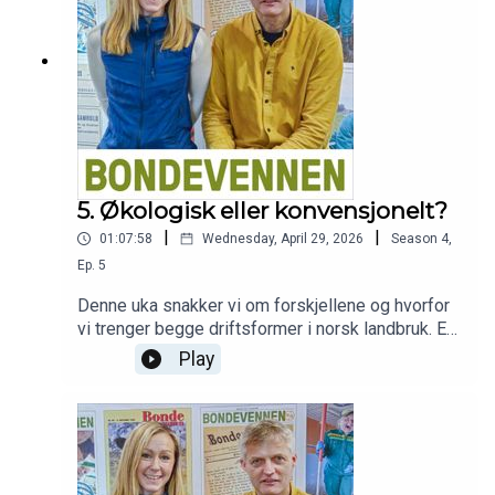
gårdsoverdragelse.Podcasten Bondevennen er
sponsa av BondeKompaniet.
5. Økologisk eller konvensjonelt?
|
|
01:07:58
Wednesday, April 29, 2026
Season
4
,
Ep.
5
Denne uka snakker vi om forskjellene og hvorfor
vi trenger begge driftsformer i norsk landbruk. Er
det nødvendig å sette driftsformene opp mot
Play
hverandre? I denne episoden bidrar Ole-Kristian
Bergerud, økobonde og vara til styret i Norges
Bondelag. John Herman Wold-Hansen, som driver
både konvensjonelt og økologisk, er med og
Ståle Hustoft, leder i Rogaland
Bondelag.Podcasten Bondevennen er sponsa av