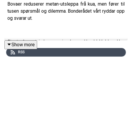
Bovaer reduserer metan-utsleppa frå kua, men fører til
tusen spørsmål og dilemma. Bonderådet vårt ryddar opp
og svarar ut.
Gjesteekspert i denne episoden er Harald Volden. Han
Show more
har forska på drøvtyggarernæring i 35 år og er sentral i
RSS
forskinga kring metan til drøvtyggjarar i Noreg.
Podcasten Bondevennen er sponsa av BondeKompaniet
og Jæren Sparebank.