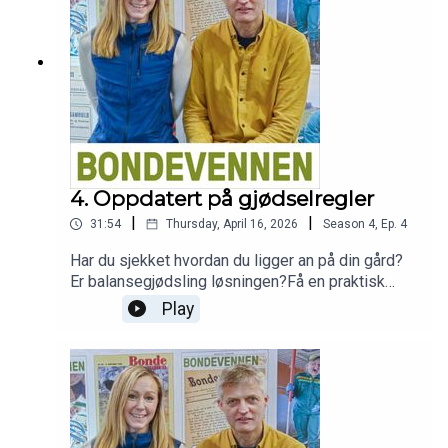
Bondelag.Podcasten Bondevennen er sponsa av
BondeKompaniet.
4. Oppdatert på gjødselregler
|
|
31:54
Thursday, April 16, 2026
Season
4
,
Ep.
4
Har du sjekket hvordan du ligger an på din gård?
Er balansegjødsling løsningen?Få en praktisk
forklaring på hvordan nye regler slår ut på ditt
Play
bruk.Episoden er laget av Bondevennens
podcastprodusent Ingvild Steinnes Luteberget i
samtale med NLR-rådgiver Hanne Gjersdal
Østebø.Fagbladet Bondevennens podcast blir
presentert i samarbeid med BondeKompaniet.