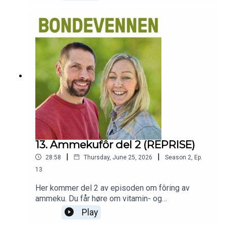
episoden får du de beste tipsene til veterinær i
TINE, Randi Therese Garmo, og praktiske råd fra
melkeprodusent Lars Egil Lauten.Fagbladet
Bondevennens podcast blir presentert i
samarbeid med Sparebank 1 SR-Bank og Tveit
Rekneskap og Felleskjøpet Rogaland Agder.
13. Ammekufôr del 2 (REPRISE)
|
|
28:58
Thursday, June 25, 2026
Season
2
,
Ep.
13
Her kommer del 2 av episoden om fôring av
ammeku. Du får høre om vitamin- og
mineraltildeling, sykdomsforebygging og det som
Play
skal til for å ha en frisk besetning med ammekyr,