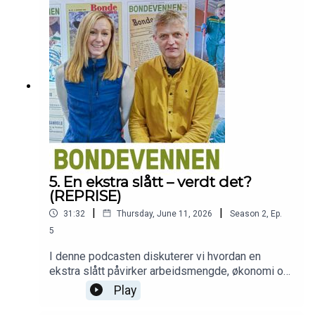
deler sine erfaringer.Fagbladet Bondevennens
podcast blir presentert i samarbeid med
Sparebank 1 SR-Bank og Tveit Rekneskap og
Felleskjøpet Rogaland Agder.
5. En ekstra slått – verdt det?
(REPRISE)
|
|
31:32
Thursday, June 11, 2026
Season
2
,
Ep.
5
I denne podcasten diskuterer vi hvordan en
ekstra slått påvirker arbeidsmengde, økonomi og
fôringssituasjon. Leder for grovfôrsatsinga i
Play
TINE, Helge Øksendal, har regna grundig på dette,