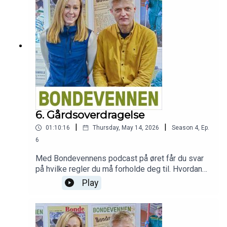
år.Podcasten Bondevennen er sponsa av
BondeKompaniet.
6. Gårdsoverdragelse
|
|
01:10:16
Thursday, May 14, 2026
Season
4
,
Ep.
6
Med Bondevennens podcast på øret får du svar
på hvilke regler du må forholde deg til. Hvordan
kan begge generasjoner komme best mulig ut –
Play
både økonomisk og skattemessig? Og hvordan
håndterer dere søsken, arv og forventninger?
Martin Svebestad fra Jæren Regnskap deler
innsikt og praktiske råd fra mange års erfaring