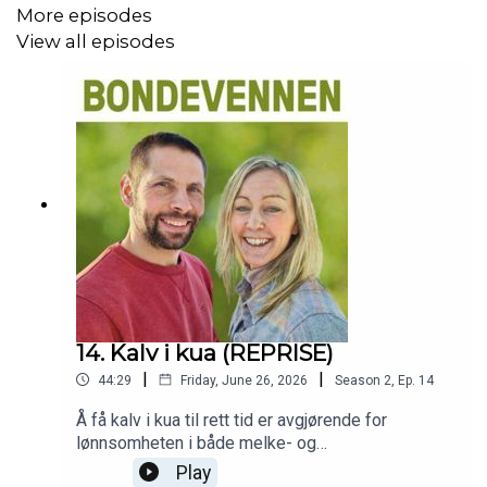
More episodes
View all episodes
14. Kalv i kua (REPRISE)
|
|
44:29
Friday, June 26, 2026
Season
2
,
Ep.
14
Å få kalv i kua til rett tid er avgjørende for
lønnsomheten i både melke- og
ammekuproduksjon. Men hvordan? I denne
Play