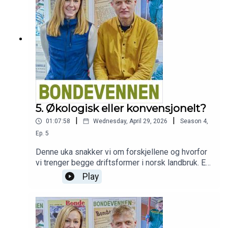
som rådgiver innen
gårdsoverdragelse.Podcasten Bondevennen er
sponsa av BondeKompaniet.
5. Økologisk eller konvensjonelt?
|
|
01:07:58
Wednesday, April 29, 2026
Season
4
,
Ep.
5
Denne uka snakker vi om forskjellene og hvorfor
vi trenger begge driftsformer i norsk landbruk. Er
det nødvendig å sette driftsformene opp mot
Play
hverandre? I denne episoden bidrar Ole-Kristian
Bergerud, økobonde og vara til styret i Norges
Bondelag. John Herman Wold-Hansen, som driver
både konvensjonelt og økologisk, er med og
Ståle Hustoft, leder i Rogaland