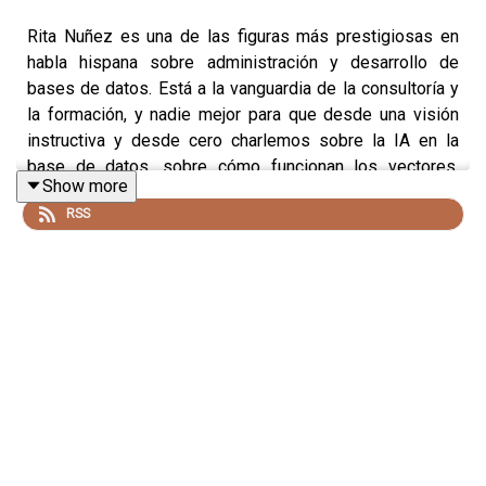
Rita Nuñez es una de las figuras más prestigiosas en
habla hispana sobre administración y desarrollo de
bases de datos. Está a la vanguardia de la consultoría y
la formación, y nadie mejor para que desde una visión
instructiva y desde cero charlemos sobre la IA en la
base de datos, sobre cómo funcionan los vectores,
Show more
sobre las nuevas capacidades de búsquedas
RSS
semánticas en la base de datos y opciones para
sumergirnos en este mundo tanto en On Premises como
desde Cloud.
Como no tenemos ni sponsor ni patrocinio, y como en la
distancia Rita y yo tenemos una amistad muy majeta, nos
escucharás hablar de este tema tomándonos un café y
contando verdades, luces y sombras, trucos y
estrategias,... y lo que se nos ocurra!