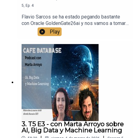
un rato majo con nosotros!
5
,
Ep.
4
Flavio Sarcos se ha estado pegando bastante
con Oracle GoldenGate26ai y nos vamos a tomar
un café destripando todo lo que ha cambiado
Play
desde el GoldenGate tradicional hasta las
muchísimas nuevas funcionalidades de este
producto.Como no tenemos ni sponsor ni
patrocinio, aquí vamos con la realidad de los
entornos en producción. Con bastantes nuevas
noticias en lo que refiere a posibilidades, y con
un montón de anécdotas!Prepárate un café y
únete a nuestra charla! Nivel pata negra!
3. T5 E3 - con Marta Arroyo sobre
AI, Big Data y Machine Learning
|
|