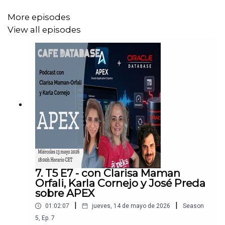
More episodes
Prepárate un café y disfruta de nuestra charla!
View all episodes
7. T5 E7 - con Clarisa Maman
Orfali, Karla Cornejo y José Preda
sobre APEX
|
|
01:02:07
jueves, 14 de mayo de 2026
Season
5
,
Ep.
7