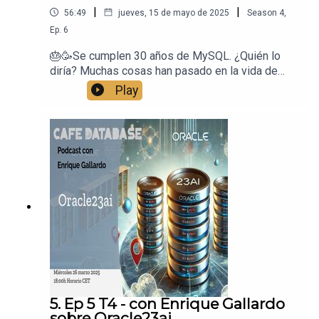
|
|
56:49
jueves, 15 de mayo de 2025
Season
4
,
Ep.
6
🎂🥳Se cumplen 30 años de MySQL. ¿Quién lo
diría? Muchas cosas han pasado en la vida de
este motor, y para celebrarlo, Oracle saca
Play
CUATRO certificaciones gratis. 🆓⬆️Ni una, ni dos,
ni tres... sino CUATRO.⬆️Y para hablar de ello, nadie
mejor que Keith Hollman, que es uno de los que
más sabe! Comentaremos estrategias para
decidir qué estudiar y qué certificaciones te
interesan más, y descubriremos juntos un poco
más sobre el mundo de MySQL
5. Ep 5 T4 - con Enrique Gallardo
sobre Oracle23ai