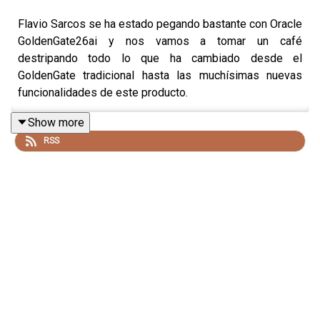
Flavio Sarcos se ha estado pegando bastante con Oracle
GoldenGate26ai y nos vamos a tomar un café
destripando todo lo que ha cambiado desde el
GoldenGate tradicional hasta las muchísimas nuevas
funcionalidades de este producto.
Show more
RSS
Como no tenemos ni sponsor ni patrocinio, aquí vamos
con la realidad de los entornos en producción. Con
bastantes nuevas noticias en lo que refiere a
posibilidades, y con un montón de anécdotas!
Prepárate un café y únete a nuestra charla! Nivel pata
negra!