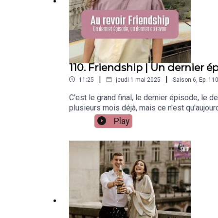
🔥 Tribune & Podium, vivons les émotions du sport
110. Friendship | Un dernier é
👉 Retrouve Tribune & Podium :
|
|
11:25
jeudi 1 mai 2025
Saison
6
,
Ep.
11
sur Instagram
C'est le grand final, le dernier épisode, le d
sur Tiktok
plusieurs mois déjà, mais ce n'est qu'aujour
sur LinkedIn
merci à tous mes invités. Toutes celles et c
Play
Merci à toutes ces belles personnes ♥️Un épi
termine, mais si tu veux écrire une nouvell
podcast ? Rejoins ma formation : Ma formati
Un podcast écrit, produit et réalisé par
Solène Rig
C'est mon petit cadeau d'adieu. Si l'amitié 
ambiguïté🏓 Retrouve Tribune & Podium, le 
Montage et mixage :
Alice Krief - Les Belles Fré
podcast de Solène RigouletMontage et mixa
oublierai jamais)Dialogue du film Five de 
Identité visuelle :
Madeline - Madow Studio
Prénom de Alexandre de La Patellière et Ma
Story)Podcast amitié, amitié, amis, meilleu