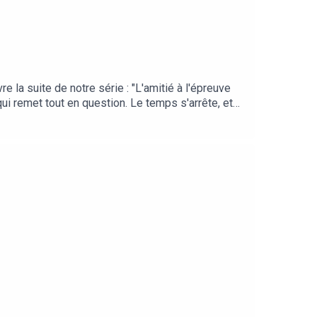
e la suite de notre série : "L'amitié à l'épreuve
ui remet tout en question. Le temps s'arrête, et
Cette série en 4 épisodes est disponible sur
 Au Revoir Podcast tu entends le témoignage de
tié qu'ils ont reçus.🎙 Aujourd'hui dans
toutes les deux accompagné une amie dans l'épreuve
n pour les parents et leurs proches.
Pour les parents endeuillés, c'est un coup
 et Charlotte, il n'était pas question
, mais elles étaient là ! Elles te racontent ce
ent leurs conseils les plus précieux.👉 Cet épisode
ssi à ces amis qui se sont éloignés et qui
Un merci tout particulier à Sophie d'Au Revoir
Au Revoir Podcast, clique ici !Pour me contacter :
pour créer ton podcast"Un podcast de Solène
u film Five de Igor GotesmanDialogue du film Le