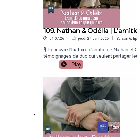
109. Nathan & Odélia | L'ami
|
|
01:07:26
jeudi 24 avril 2025
Saison
6
,
Ep
🎙 Découvre l'histoire d'amitié de Nathan et
témoignages de duo qui veulent partager leur
croit dur comme fer en l’amitié, je voulais met
Play
changé d’avis...♥️ Dans cet épisode, découvre
transformer leur relation… Comment savoir s
Comment les amis réagissent à cette nouvel
temps.Pour retrouver les invités :Odélia sur
podcast"Pour me contacter : solene.friend
Adrien DrochonGénériqueSheila (Vous les Co
Ford CoppolaBruno Mars (Count On Me)Dialo
d'Alexandre AstierCharlElie Couture (Je suis
homme femme.