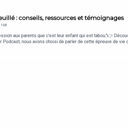
uillé : conseils, ressources et témoignages
108
ession aux parents que c'est leur enfant qui est tabou."👉 Découvr
r Podcast, nous avons choisi de parler de cette épreuve de vie q
soutenir, comment être présent pour les parents endeuillés.🫂 
eux écouter un témoignage d'amis et un épisode ressource. Dans
es parents endeuillés qui témoignent des plus beaux gestes d'ami
 Charlotte. Chacune leur histoire, chacune leur amitié. Elles ont 
 enfant dont on a hâte de célébrer la vie... C'est une déflagratio
nt pas armés ou pas à l'aise pour savoir comment accompagner. 
uver seuls et de dire au revoir à certaines amitiés.❤️ Pour Aurélie
Elles ont douté parfois, elles ont pu avoir peur d'être indélicate
 ont pu aider les parents dans leur deuil et surtout elles te livr
nent des parents dans cette épreuve du deuil périnatal. Mais au
 Un immense merci à Aurélie et Charlotte pour leur témoignage.❤️ 
 série d'épisodes.Pour retrouver les épisodes de cette série sur 
r un podcast ? Rejoins ma formation : Ma formation "30 jours 
heila (Vous les Copains je ne vous oublierai jamais)Dialogue d