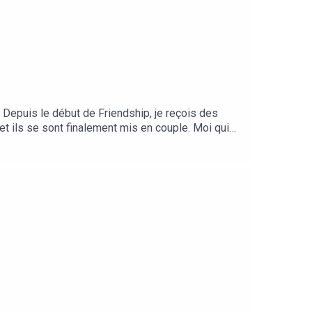
. Depuis le début de Friendship, je reçois des
et ils se sont finalement mis en couple. Moi qui
ue les idiots qui ne changent pas d’avis, j’ai
 ont construit une relation solide avant de
s aide dans leur vie de couple au quotidien ?
 à Nathan & Odélia pour leur confiance et leur
a formation "30 jours pour créer ton
 Alice Krief - Les Belles FréquencesGénérique
 GotesmanDialogue du film Le Parrain 3 de Francis
u DelaporteDialogue de la série Kaamelott
rs amis, podcast entre amis, couple, amour, amitié