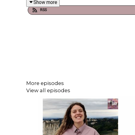
Show more
personnes qui scandent votre nom !
RSS
🔥 Dans Tribune & Podium, nous revivons ces m
Ce sont
les athlètes qui racontent leurs histoires
,
🏟 Je suis Solène Rigoulet et aujourd’hui, je m’at
Très tôt, je développe une passion pour l’
Olympiqu
les sports. Et surtout, ce qui m’anime le plus, c’es
More episodes
View all episodes
🏆 Ici, tu entends parler de
toutes les disciplines 
🎧 Dans cette bande-annonce, découvre un avant
témoignage.