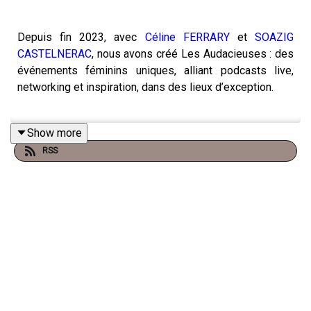
Depuis fin 2023, avec
Céline FERRARY
et
SOAZIG
CASTELNERAC
, nous avons créé Les Audacieuses : des
événements féminins uniques, alliant podcasts live,
networking et inspiration, dans des lieux d’exception.
Show more
En 2025, notre ambition est claire : avoir plus d’impact,
RSS
multiplier les rendez-vous au féminin et inspirer encore
plus de femmes à devenir actrices de leur succès.
Pour y parvenir, l’évidence s’est imposée :
Bpifrance
et
son média Big Media, des acteurs engagés qui
accompagnent l’entrepreneuriat en France.