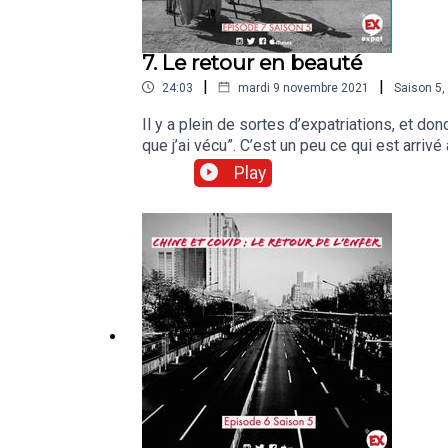
7. Le retour en beauté
|
|
24:03
mardi 9 novembre 2021
Saison
5
,
Il y a plein de sortes d’expatriations, et d
que j’ai vécu”. C’est un peu ce qui est arrivé 
un mastodonte de la banque d’investissement, 
Play
rentrerait avec le coeur léger en France pou
passage quelques clichés!