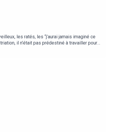
lleux, les ratés, les “j’aurai jamais imaginé ce
riation, il n’était pas prédestiné à travailler pour
 fait pour, il ne savait pas non plus qu’un jour il
ds . Ce retour en beauté, il l’assume et démoli au