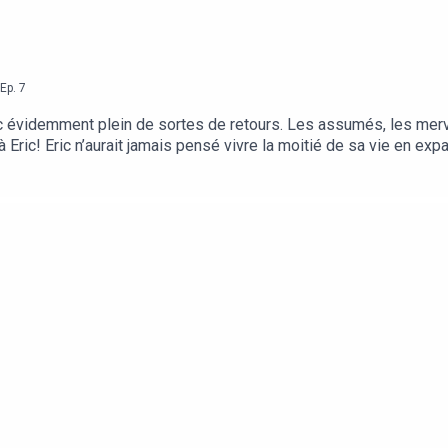
Ep.
7
onc évidemment plein de sortes de retours. Les assumés, les mervei
à Eric! Eric n’aurait jamais pensé vivre la moitié de sa vie en expat
même si, enfant de banlieue parisienne un peu tristoune, il a tout
r vivre sa vraie passion : la musique avec son groupe The Evermin