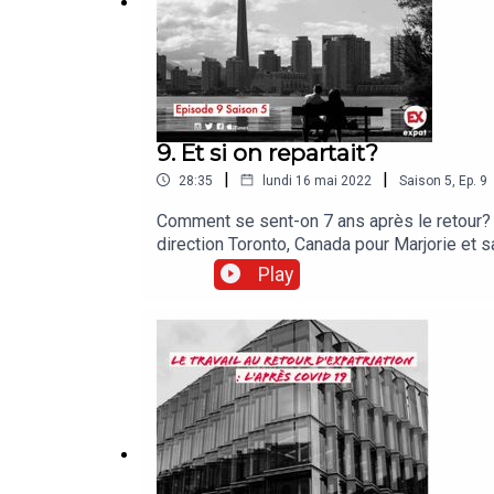
9. Et si on repartait?
|
|
28:35
lundi 16 mai 2022
Saison
5
,
Ep.
9
Comment se sent-on 7 ans après le retour? 
direction Toronto, Canada pour Marjorie et s
changée depuis leur départ! Elle a donc app
Play
Bastien Planchat le programme Canada-explor
qu’auparavant, vous pouvez toujours aller é
laisser des commentaires et des étoiles sur 
podcasthttps://www.linkedin.com/compan