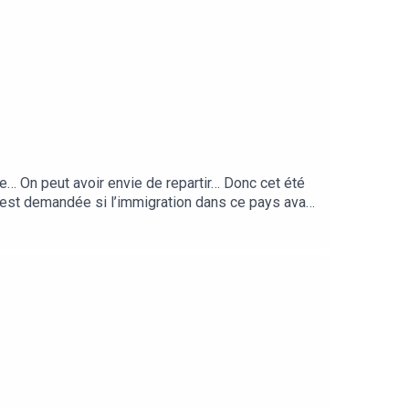
… On peut avoir envie de repartir… Donc cet été
 s'est demandée si l’immigration dans ce pays avait
 à Montréal et qui a créé avec son associé
algré les diffusions d’épisodes plus espacées
 les plateformes d’écoute! N’hésitez pas à
xexpat le