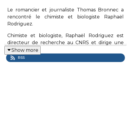
Le romancier et journaliste Thomas Bronnec a
rencontré le chimiste et biologiste Raphaël
Rodriguez.
Chimiste et biologiste, Raphaël Rodriguez est
directeur de recherche au CNRS et dirige une
équipe à l’Institut Curie. Lauréat de la médaille
Show more
d’argent du CNRS, il étudie les interactions entre
RSS
métaux et cellules cancéreuses. Dans un
dialogue constant entre intuition, créativité et
rigueur scientifique, ses découvertes sur le
métabolisme du fer ouvrent des perspectives
thérapeutiques inédites en cancérologie.