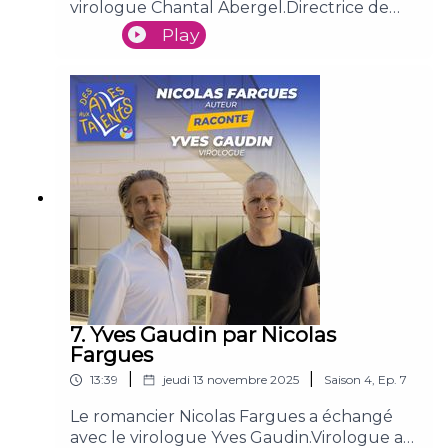
virologue Chantal Abergel.Directrice de
recherche au CNRS à Marseille, Chantal
Play
Abergel a bouleversé la virologie en
découvrant l’existence de virus géants. Elle
les étudie pour comprendre ce qu’ils
révèlent des origines de la vie. Entre
rigueur scientifique et intuition, elle
dévoile un monde où les virus participent
eux aussi à l’équilibre du vivant.
7. Yves Gaudin par Nicolas
Fargues
|
|
13:39
jeudi 13 novembre 2025
Saison
4
,
Ep.
7
Le romancier Nicolas Fargues a échangé
avec le virologue Yves Gaudin.Virologue au