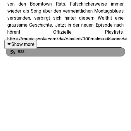
von den Boomtown Rats. Fälschlicherweise immer
wieder als Song über den vermeintlichen Montagsblues
verstanden, verbirgt sich hinter diesem Welthit eine
grausame Geschichte. Jetzt in der neuen Episode nach
hören! Offizielle Playlists:
https://music.apple.com/de/playlist/100malmusiklegenden/
Show more
JjM2F9Nv5z (Apple)
RSS
https://open.spotify.com/playlist/6RGcoNO671nOMpYRkT
(Spotify)#100malMusiklegenden Live Podcast:
https://www.bka-theater.de/content_start.php?id=91
See acast.com/privacy for privacy and opt-out
information.